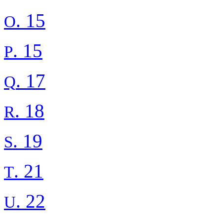
. 15
O
. 15
P
. 17
Q
. 18
R
. 19
S
. 21
T
. 22
U