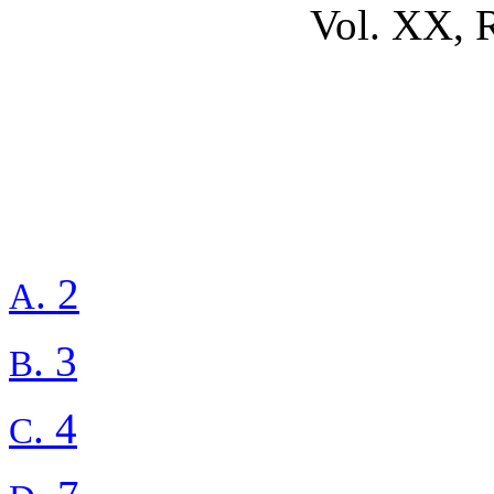
Vol. XX, 
. 2
A
. 3
B
. 4
C