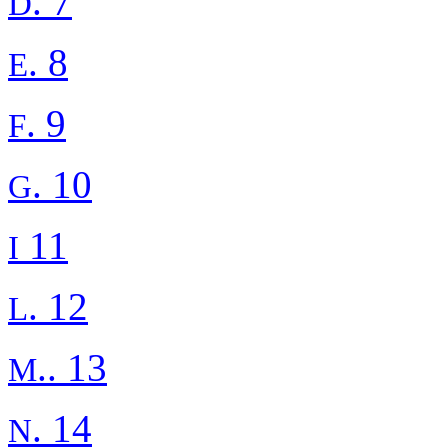
. 7
D
. 8
E
. 9
F
. 10
G
11
I
. 12
L
.. 13
M
. 14
N