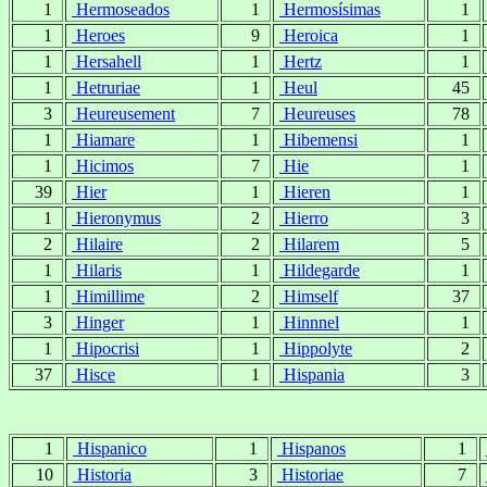
1
Hermoseados
1
Hermosísimas
1
1
Heroes
9
Heroica
1
1
Hersahell
1
Hertz
1
1
Hetruriae
1
Heul
45
3
Heureusement
7
Heureuses
78
1
Hiamare
1
Hibemensi
1
1
Hicimos
7
Hie
1
39
Hier
1
Hieren
1
1
Hieronymus
2
Hierro
3
2
Hilaire
2
Hilarem
5
1
Hilaris
1
Hildegarde
1
1
Himillime
2
Himself
37
3
Hinger
1
Hinnnel
1
1
Hipocrisi
1
Hippolyte
2
37
Hisce
1
Hispania
3
1
Hispanico
1
Hispanos
1
10
Historia
3
Historiae
7