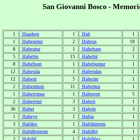
San Giovanni Bosco - Memorie
1
Haarlem
1
Hab
1
1
Habeantur
2
Habeas
18
8
Habeatur
1
Habebam
2
5
Habebis
15
Habebit
1
8
Habebunt
1
Habebuntur
1
12
Habenda
1
Habendas
1
12
Habent
5
Habente
1
2
Habentium
11
Habentur
1
1
Haberemus
1
Haberent
5
2
Haberetur
3
Haberi
1
36
Habet
3
Habete
3
1
Habeye
1
Habia
1
3
Habiles
1
Habiliments
1
2
Habillements
4
Habiller
1
2
Habillé
1
Habillées
1