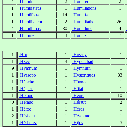
4
Humili
2
Humilia
2
1
Humiliatatis
1
Humiliations
1
1
Humilibus
14
Humilis
1
1
Humilitatem
2
Humilitatis
26
4
Humillimas
30
Humillime
4
1
Hummel
3
Humus
17
1
Hur
1
Hussey
1
1
Hxec
3
Hyderabad
1
9
Hymnum
1
Hymnurn
1
1
Hyssopo
1
Hystoriques
33
1
Hàbebo
1
Hànnosi
1
1
Hágase
1
Hâtai
1
1
Hèraud
1
Hèure
10
40
Héraud
1
Héraut
2
1
Héroe
1
Héros
1
2
Hésitant
1
Hésitante
1
1
Hésiterez
1
Híjos
5