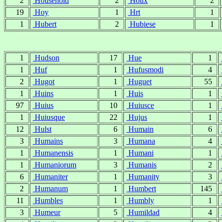
2
Household
2
Houx
2
19
Hoy
1
Hrt
1
1
Hubert
2
Hubiese
1
1
Hudson
17
Hue
1
1
Huf
1
Hufusmodi
4
2
Hugot
1
Huguet
55
1
Huins
1
Huis
1
97
Huius
10
Huiusce
1
1
Huiusque
22
Hujus
1
12
Hulst
6
Humain
6
3
Humains
3
Humana
4
1
Humanensis
1
Humani
1
1
Humaniorum
3
Humanis
2
6
Humaniter
1
Humanity
3
2
Humanum
1
Humbert
145
11
Humbles
1
Humbly
1
3
Humeur
5
Humildad
4