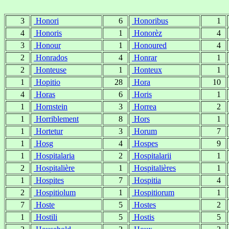
3
Honori
6
Honoribus
1
4
Honoris
1
Honorèz
4
3
Honour
1
Honoured
4
2
Honrados
4
Honrar
1
2
Honteuse
1
Honteux
1
1
Hopitio
28
Hora
10
4
Horas
6
Horis
1
1
Hornstein
3
Horrea
2
1
Horriblement
8
Hors
1
1
Hortetur
3
Horum
7
1
Hosg
4
Hospes
9
1
Hospitalaria
2
Hospitalarii
1
2
Hospitalière
1
Hospitalières
1
1
Hospites
7
Hospitia
4
2
Hospitiolum
1
Hospitiorum
1
7
Hoste
5
Hostes
2
1
Hostili
5
Hostis
5