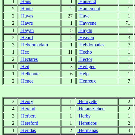
1
Haus
1
Hausend
1
5
Haute
2
Hautement
1
2
Havas
27
Have
1
2
Havre
1
Havvene
71
1
Hayan
5
Haydn
1
2
Heard
2
Heaven
3
3
Hebdomadam
1
Hebdomadas
7
1
Hec
11
Hecho
1
2
Hectares
1
Hector
1
1
Heil
3
Heiligen
1
1
Hellepute
6
Help
1
2
Hence
1
Henreux
7
3
Henry
1
Henryette
2
4
Heraud
1
Herausziehen
2
3
Herbert
1
Herby
1
2
Hereford
1
Hereticos
2
1
Heridas
2
Hermanas
3