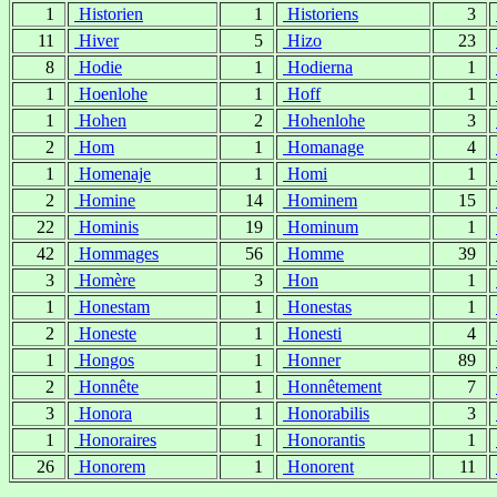
1
Historien
1
Historiens
3
11
Hiver
5
Hizo
23
8
Hodie
1
Hodierna
1
1
Hoenlohe
1
Hoff
1
1
Hohen
2
Hohenlohe
3
2
Hom
1
Homanage
4
1
Homenaje
1
Homi
1
2
Homine
14
Hominem
15
22
Hominis
19
Hominum
1
42
Hommages
56
Homme
39
3
Homère
3
Hon
1
1
Honestam
1
Honestas
1
2
Honeste
1
Honesti
4
1
Hongos
1
Honner
89
2
Honnête
1
Honnêtement
7
3
Honora
1
Honorabilis
3
1
Honoraires
1
Honorantis
1
26
Honorem
1
Honorent
11