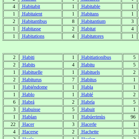
4
Habitabit
1
Habitable
1
1
Habitaient
1
Habitans
1
2
Habitantibus
8
Habitantium
3
1
Habitasse
2
Habitat
4
1
Habitations
4
Habitatores
1
2
Habiti
1
Habitiationibus
5
2
Habits
4
Habitu
5
1
Habituelle
1
Habituels
2
2
Habiturus
7
Habitus
1
1
Habiéndome
1
Habla
1
1
Hablo
1
Hablé
2
6
Habrá
2
Habría
5
3
Habuisse
5
Habuit
1
1
Habían
1
Habúerimùs
96
22
Hacer
3
Hacerle
1
4
Hacerse
2
Hachette
3