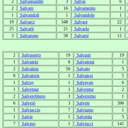
2
Salvaguardie
3
Salvai
6
2
Salvam
16
Salvamento
1
1
Salvandoli
1
Salvandolo
1
19
Salvarci
348
Salvare
22
25
Salvarli
21
Salvarlo
1
3
Salvarono
58
Salvarsi
12
2
Salvassero
19
Salvasti
19
1
Salvatelo
6
Salvatemi
1
2
Salvation
50
Salvato
5
8
Salvatoris
1
Salvatosi
5
1
Salvay
1
Salvayan
6
1
Salvemur
1
Salventur
2
2
Salverebbero
3
Salveremo
1
6
Salverò
3
Salvete
396
1
Salviaccio
7
Salviamo
1
1
Salvie
1
Salvietta
5
7
Salvino
1
Salviucci
141