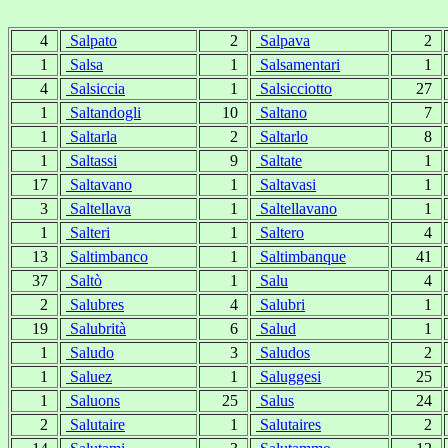
4
Salpato
2
Salpava
2
1
Salsa
1
Salsamentari
1
4
Salsiccia
1
Salsicciotto
27
1
Saltandogli
10
Saltano
7
1
Saltarla
2
Saltarlo
8
1
Saltassi
9
Saltate
1
17
Saltavano
1
Saltavasi
1
3
Saltellava
1
Saltellavano
1
1
Salteri
1
Saltero
4
13
Saltimbanco
1
Saltimbanque
41
37
Saltò
1
Salu
4
2
Salubres
4
Salubri
1
19
Salubrità
6
Salud
1
1
Saludo
3
Saludos
2
1
Saluez
1
Saluggesi
25
1
Saluons
25
Salus
24
2
Salutaire
1
Salutaires
2