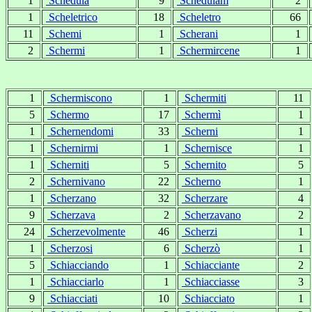
1
Schedula
9
Schedulam
2
1
Scheletrico
18
Scheletro
66
11
Schemi
1
Scherani
1
2
Schermi
1
Schermircene
1
1
Schermiscono
1
Schermiti
11
5
Schermo
17
Schermì
1
1
Schernendomi
33
Scherni
1
1
Schernirmi
1
Schernisce
1
1
Scherniti
5
Schernito
5
2
Schernivano
22
Scherno
1
1
Scherzano
32
Scherzare
4
9
Scherzava
2
Scherzavano
2
24
Scherzevolmente
46
Scherzi
1
1
Scherzosi
6
Scherzò
1
5
Schiacciando
1
Schiacciante
2
1
Schiacciarlo
1
Schiacciasse
3
9
Schiacciati
10
Schiacciato
1