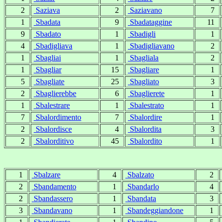
2
Saziava
2
Saziavano
7
1
Sbadata
9
Sbadataggine
11
9
Sbadato
1
Sbadigli
1
4
Sbadigliava
1
Sbadigliavano
2
1
Sbagliai
1
Sbagliala
2
1
Sbagliar
15
Sbagliare
1
5
Sbagliate
25
Sbagliato
3
2
Sbaglierebbe
6
Sbaglierete
1
1
Sbalestrare
1
Sbalestrato
1
7
Sbalordimento
7
Sbalordire
1
2
Sbalordisce
4
Sbalordita
3
2
Sbalorditivo
45
Sbalordito
1
1
Sbalzare
4
Sbalzato
2
2
Sbandamento
1
Sbandarlo
4
2
Sbandassero
1
Sbandata
3
3
Sbandavano
1
Sbandeggiandone
1