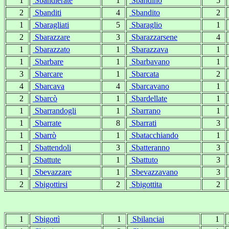
1
Sbandierate
1
Sbandino
5
2
Sbanditi
4
Sbandito
2
1
Sbaragliati
5
Sbaraglio
1
2
Sbarazzare
3
Sbarazzarsene
4
1
Sbarazzato
1
Sbarazzava
1
1
Sbarbare
1
Sbarbavano
1
3
Sbarcare
1
Sbarcata
2
4
Sbarcava
4
Sbarcavano
1
2
Sbarcò
1
Sbardellate
1
1
Sbarrandogli
1
Sbarrano
1
1
Sbarrate
8
Sbarrati
3
1
Sbarrò
1
Sbatacchiando
1
1
Sbattendoli
3
Sbatteranno
3
1
Sbattute
1
Sbattuto
3
1
Sbevazzare
1
Sbevazzavano
3
2
Sbigottirsi
2
Sbigottita
2
1
Sbigottì
1
Sbilanciai
1