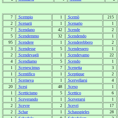
7
Scempio
1
Scemò
215
2
Scenarii
1
Scenario
1
7
Scendano
42
Scende
2
5
Scendemmo
32
Scendendo
1
95
Scendere
1
Scenderebbero
2
3
Scendesse
5
Scendessero
1
2
Scendevagli
1
Scendevamo
22
4
Scendiamo
5
Scendo
1
1
Scenescimus
7
Scenetta
3
1
Scentifico
1
Sceptique
2
1
Scerneva
1
Scervellarsi
4
20
Scesi
48
Sceso
1
1
Scetticismo
5
Scettico
6
1
Sceverando
1
Sceverarsi
1
2
Scevre
2
Scevri
17
2
Schar
1
Schauspieles
28