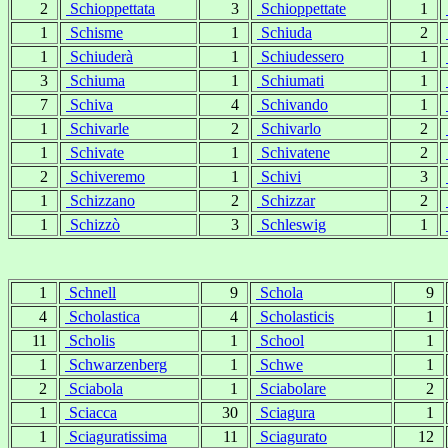
2
Schioppettata
3
Schioppettate
1
1
Schisme
1
Schiuda
2
1
Schiuderà
1
Schiudessero
1
3
Schiuma
1
Schiumati
1
7
Schiva
4
Schivando
1
1
Schivarle
2
Schivarlo
2
1
Schivate
1
Schivatene
2
2
Schiveremo
1
Schivi
3
1
Schizzano
2
Schizzar
2
1
Schizzò
3
Schleswig
1
1
Schnell
9
Schola
9
4
Scholastica
4
Scholasticis
1
11
Scholis
1
School
1
1
Schwarzenberg
1
Schwe
1
2
Sciabola
1
Sciabolare
2
1
Sciacca
30
Sciagura
1
1
Sciaguratissima
11
Sciagurato
12