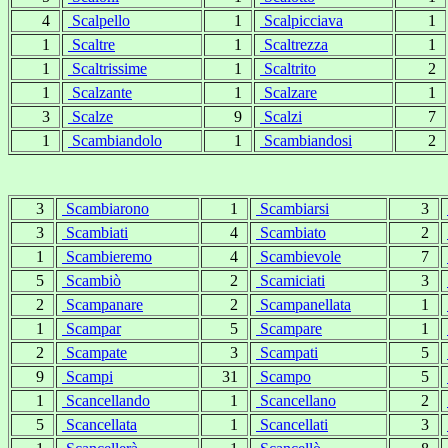
4
Scalpello
1
Scalpicciava
1
1
Scaltre
1
Scaltrezza
1
1
Scaltrissime
1
Scaltrito
2
1
Scalzante
1
Scalzare
1
3
Scalze
9
Scalzi
7
1
Scambiandolo
1
Scambiandosi
2
3
Scambiarono
1
Scambiarsi
3
3
Scambiati
4
Scambiato
2
1
Scambieremo
4
Scambievole
7
5
Scambiò
2
Scamiciati
3
2
Scampanare
2
Scampanellata
1
1
Scampar
5
Scampare
1
2
Scampate
3
Scampati
5
9
Scampi
31
Scampo
5
1
Scancellando
1
Scancellano
2
5
Scancellata
1
Scancellati
3