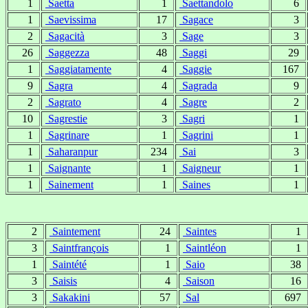
1
Saetta
1
Saettandolo
6
1
Saevissima
17
Sagace
3
2
Sagacità
3
Sage
3
26
Saggezza
48
Saggi
29
1
Saggiatamente
4
Saggie
167
9
Sagra
4
Sagrada
9
2
Sagrato
4
Sagre
2
10
Sagrestie
3
Sagri
1
1
Sagrinare
1
Sagrini
1
1
Saharanpur
234
Sai
3
1
Saignante
1
Saigneur
1
1
Sainement
1
Saines
1
2
Saintement
24
Saintes
1
3
Saintfrançois
1
Saintléon
1
1
Saintété
1
Saio
38
3
Saisis
4
Saison
16
3
Sakakini
57
Sal
697