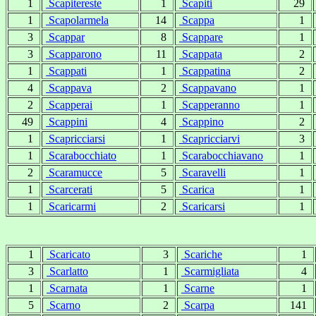
1
Scapitereste
1
Scapiti
29
1
Scapolarmela
14
Scappa
1
3
Scappar
8
Scappare
1
3
Scapparono
11
Scappata
2
1
Scappati
1
Scappatina
2
4
Scappava
2
Scappavano
1
2
Scapperai
1
Scapperanno
1
49
Scappini
4
Scappino
2
1
Scapricciarsi
1
Scapricciarvi
3
1
Scarabocchiato
1
Scarabocchiavano
1
2
Scaramucce
5
Scaravelli
1
1
Scarcerati
5
Scarica
1
1
Scaricarmi
2
Scaricarsi
1
1
Scaricato
3
Scariche
1
3
Scarlatto
1
Scarmigliata
4
1
Scarnata
1
Scarne
1
5
Scarno
2
Scarpa
141