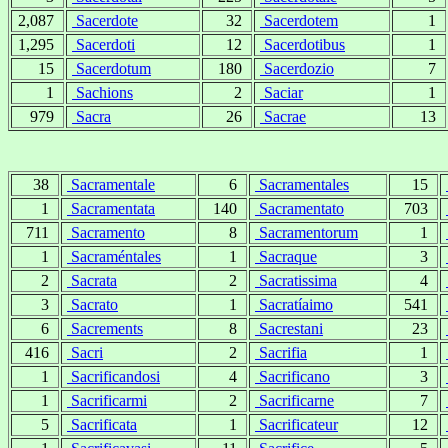
2,087
Sacerdote
32
Sacerdotem
1
1,295
Sacerdoti
12
Sacerdotibus
1
15
Sacerdotum
180
Sacerdozio
7
1
Sachions
2
Saciar
1
979
Sacra
26
Sacrae
13
38
Sacramentale
6
Sacramentales
15
1
Sacramentata
140
Sacramentato
703
711
Sacramento
8
Sacramentorum
1
1
Sacraméntales
1
Sacraque
3
2
Sacrata
2
Sacratissima
4
3
Sacrato
1
Sacratíaimo
541
6
Sacrements
8
Sacrestani
23
416
Sacri
2
Sacrifia
1
1
Sacrificandosi
4
Sacrificano
3
1
Sacrificarmi
2
Sacrificarne
7
5
Sacrificata
1
Sacrificateur
12