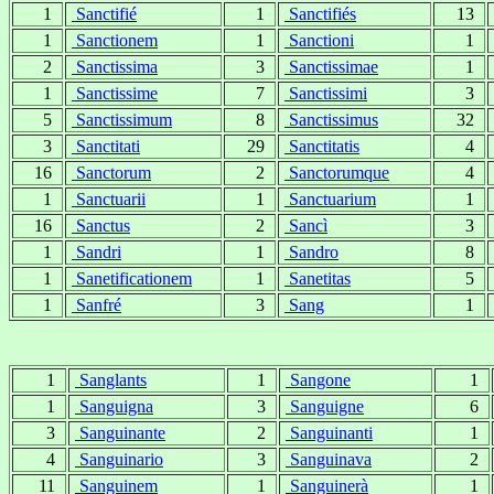
1
Sanctifié
1
Sanctifiés
13
1
Sanctionem
1
Sanctioni
1
2
Sanctissima
3
Sanctissimae
1
1
Sanctissime
7
Sanctissimi
3
5
Sanctissimum
8
Sanctissimus
32
3
Sanctitati
29
Sanctitatis
4
16
Sanctorum
2
Sanctorumque
4
1
Sanctuarii
1
Sanctuarium
1
16
Sanctus
2
Sancì
3
1
Sandri
1
Sandro
8
1
Sanetificationem
1
Sanetitas
5
1
Sanfré
3
Sang
1
1
Sanglants
1
Sangone
1
1
Sanguigna
3
Sanguigne
6
3
Sanguinante
2
Sanguinanti
1
4
Sanguinario
3
Sanguinava
2
11
Sanguinem
1
Sanguinerà
1