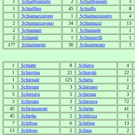
1
Schiaffeggiarlo
2
Schiaffeggiato
3
1
Schiaffino
45
Schiaffo
8
1
Schiamazzarono
1
Schiamazzassero
4
2
Schiamazzavano
34
Schiamazzi
13
2
Schiantare
1
Schiantarle
1
2
Schiantò
1
Schiaparelli
1
177
Schiarimenti
30
Schiarimento
3
1
Schiatte
8
Schiava
4
1
Schiavina
22
Schiavitù
22
1
Schienale
125
Schiera
1
1
Schierani
3
Schierano
2
5
Schierarsi
5
Schierata
3
3
Schierato
3
Schierava
72
45
Schiettamente
7
Schiette
41
45
Schietto
2
Schifezza
1
7
Schifosa
6
Schifose
13
13
Schifoso
2
Schina
2