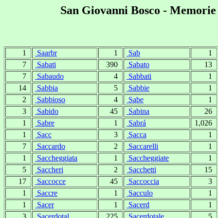
San Giovanni Bosco - Memorie 
1
Saarbr
1
Sab
1
7
Sabati
390
Sabato
13
7
Sabaudo
4
Sabbati
1
14
Sabbia
5
Sabbie
1
2
Sabbioso
4
Sabe
1
3
Sabido
45
Sabina
26
1
Sabre
1
Sabrá
1,026
1
Sacc
3
Sacca
1
7
Saccardo
2
Saccarelli
1
1
Saccheggiata
1
Saccheggiate
1
5
Saccheri
2
Sacchetti
15
17
Saccocce
45
Saccoccia
3
1
Saccre
1
Sacculo
1
1
Sacer
1
Sacerd
1
3
Sacerdotal
225
Sacerdotale
5