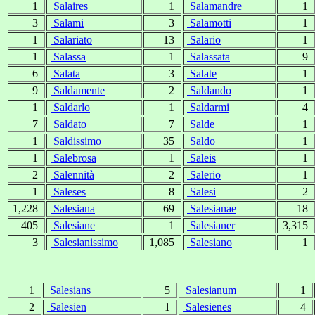
1
Salaires
1
Salamandre
1
3
Salami
3
Salamotti
1
1
Salariato
13
Salario
1
1
Salassa
1
Salassata
9
6
Salata
3
Salate
1
9
Saldamente
2
Saldando
1
1
Saldarlo
1
Saldarmi
4
7
Saldato
7
Salde
1
1
Saldissimo
35
Saldo
1
1
Salebrosa
1
Saleis
1
2
Salennità
2
Salerio
1
1
Saleses
8
Salesi
2
1,228
Salesiana
69
Salesianae
18
405
Salesiane
1
Salesianer
3,315
3
Salesianissimo
1,085
Salesiano
1
1
Salesians
5
Salesianum
1
2
Salesien
1
Salesienes
4