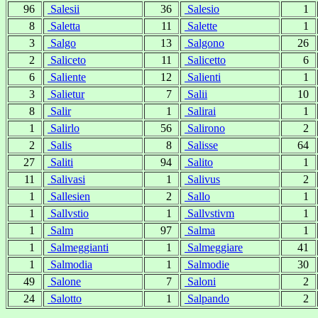
96
Salesii
36
Salesio
1
8
Saletta
11
Salette
1
3
Salgo
13
Salgono
26
2
Saliceto
11
Salicetto
6
6
Saliente
12
Salienti
1
3
Salietur
7
Salii
10
8
Salir
1
Salirai
1
1
Salirlo
56
Salirono
2
2
Salis
8
Salisse
64
27
Saliti
94
Salito
1
11
Salivasi
1
Salivus
2
1
Sallesien
2
Sallo
1
1
Sallvstio
1
Sallvstivm
1
1
Salm
97
Salma
1
1
Salmeggianti
1
Salmeggiare
41
1
Salmodia
1
Salmodie
30
49
Salone
7
Saloni
2
24
Salotto
1
Salpando
2