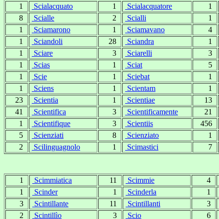
1
Scialacquato
1
Scialacquatore
1
8
Scialle
2
Scialli
1
1
Sciamarono
1
Sciamavano
4
1
Sciandoli
28
Sciandra
1
1
Sciare
3
Sciarelli
3
1
Scias
1
Sciat
5
1
Scie
1
Sciebat
1
1
Sciens
1
Scientam
1
23
Scientia
1
Scientiae
13
41
Scientifica
3
Scientificamente
21
1
Scientifique
3
Scientiis
456
5
Scienziati
8
Scienziato
1
2
Scilinguagnolo
1
Scimastici
7
1
Scimmiatica
11
Scimmie
4
1
Scinder
1
Scinderla
1
3
Scintillante
11
Scintillanti
3
2
Scintillìo
3
Scio
6