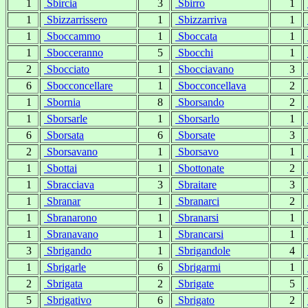
1
Sbircia
3
Sbirro
1
1
Sbizzarrissero
1
Sbizzarriva
1
1
Sboccammo
1
Sboccata
1
1
Sbocceranno
5
Sbocchi
1
2
Sbocciato
1
Sbocciavano
3
6
Sbocconcellare
1
Sbocconcellava
2
1
Sbornia
8
Sborsando
2
1
Sborsarle
1
Sborsarlo
1
6
Sborsata
6
Sborsate
3
2
Sborsavano
1
Sborsavo
1
1
Sbottai
1
Sbottonate
2
1
Sbracciava
3
Sbraitare
3
1
Sbranar
1
Sbranarci
2
1
Sbranarono
1
Sbranarsi
1
1
Sbranavano
1
Sbrancarsi
1
3
Sbrigando
1
Sbrigandole
4
1
Sbrigarle
6
Sbrigarmi
1
2
Sbrigata
2
Sbrigate
5
5
Sbrigativo
6
Sbrigato
2