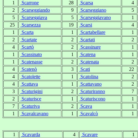
1
Scarrone
28
Scarsa
4
2
Scarseggiando
9
Scarseggiano
5
5
Scarseggiava
5
Scarseggiavano
1
25
Scarsezza
19
Scarsi
4
1
Scarta
1
Scartabellare
1
2
Scartate
2
Scartati
2
4
Scartò
2
Scassinare
1
1
Scassinato
1
Scatena
1
1
Scatenasse
2
Scatenata
2
4
Scatenò
3
Scati
22
4
Scatolette
1
Scatolina
2
4
Scattava
1
Scattavano
2
3
Scaturigini
2
Scaturiranno
7
2
Scaturisce
1
Scaturiscono
1
7
Scaturiva
2
Scava
1
1
Scavalcavano
1
Scavalcò
1
1
Scavarda
4
Scavare
1