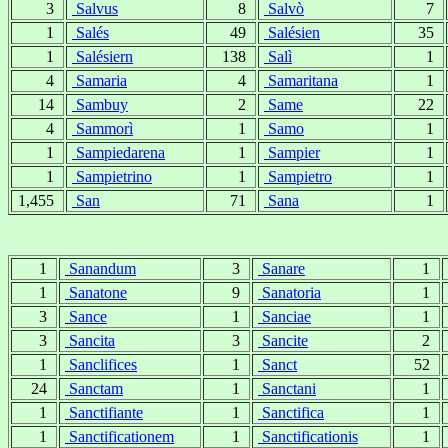
3
Salvus
8
Salvò
7
1
Salés
49
Salésien
35
1
Salésiern
138
Salì
1
4
Samaria
4
Samaritana
1
14
Sambuy
2
Same
22
4
Sammorì
1
Samo
1
1
Sampiedarena
1
Sampier
1
1
Sampietrino
1
Sampietro
1
1,455
San
71
Sana
1
1
Sanandum
3
Sanare
1
1
Sanatone
9
Sanatoria
1
3
Sance
1
Sanciae
1
3
Sancita
3
Sancite
2
1
Sanclifices
1
Sanct
52
24
Sanctam
1
Sanctani
1
1
Sanctifiante
1
Sanctifica
1
1
Sanctificationem
1
Sanctificationis
1