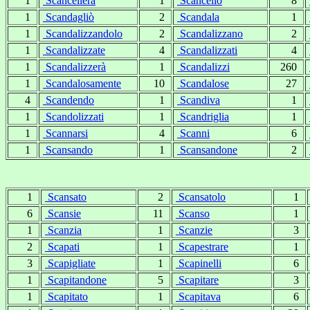
1
Scancellerà
1
Scancellò
8
1
Scandagliò
2
Scandala
1
1
Scandalizzandolo
2
Scandalizzano
2
1
Scandalizzate
4
Scandalizzati
4
1
Scandalizzerà
1
Scandalizzi
260
1
Scandalosamente
10
Scandalose
27
4
Scandendo
1
Scandiva
1
1
Scandolizzati
1
Scandriglia
1
1
Scannarsi
4
Scanni
6
1
Scansando
1
Scansandone
2
1
Scansato
2
Scansatolo
1
6
Scansie
11
Scanso
1
1
Scanzia
1
Scanzie
3
2
Scapati
1
Scapestrare
1
3
Scapigliate
1
Scapinelli
6
1
Scapitandone
5
Scapitare
3
1
Scapitato
1
Scapitava
6