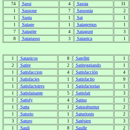
74
Sassi
4
Sassia
31
1
Sassone
7
Sassonia
2
1
Sastu
1
Sat
1
1
Satage
1
Satagemus
1
7
Satagite
4
Satagunt
3
8
Satanasso
3
Satanica
1
1
Satanicos
8
Satelliti
1
2
Satire
2
Satireggiando
1
1
Satisfaccion
4
Satisfacción
4
1
Satisfacies
1
Satisfactio
9
1
Satisfactoires
1
Satisfactorias
1
1
Satisfaisante
5
Satisfait
3
1
Satisfy
4
Satius
1
1
Satta
1
Saturabuntur
2
1
Saturio
1
Saturionis
2
3
Saturo
1
Satésien
3
1
Sauli
8
Saulle
2