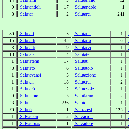
14
Salutami
3
Salutammo
12
9
Salutandoli
17
Salutandolo
1
8
Salutar
2
Salutarci
241
86
Salutari
3
Salutaria
1
15
Salutarli
35
Salutarlo
6
3
Salutarti
9
Salutarvi
1
18
Salutata
14
Salutate
1
1
Salutatemi
17
Salutati
1
48
Salutato
6
Salutatolo
1
1
Salutavansi
3
Salutazione
1
1
Saluten
18
Saluterai
2
1
Saluterà
2
Salutevole
1
9
Salutiamo
3
Salutiarum
2
23
Salutis
236
Saluto
1
76
Salutò
1
Saluzzesi
125
1
Salvaciòn
2
Salvación
1
1
Salvadoras
1
Salvadore
1