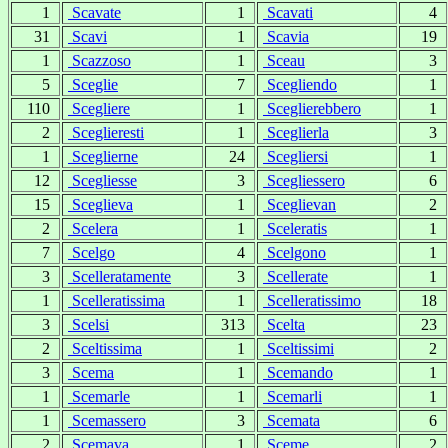
1
Scavate
1
Scavati
4
31
Scavi
1
Scavia
19
1
Scazzoso
1
Sceau
3
5
Sceglie
7
Scegliendo
1
110
Scegliere
1
Sceglierebbero
1
2
Sceglieresti
1
Sceglierla
3
1
Sceglierne
24
Scegliersi
1
12
Scegliesse
3
Scegliessero
6
15
Sceglieva
1
Sceglievan
2
2
Scelera
1
Sceleratis
1
7
Scelgo
4
Scelgono
1
3
Scelleratamente
3
Scellerate
1
1
Scelleratissima
1
Scelleratissimo
18
3
Scelsi
313
Scelta
23
2
Sceltissima
1
Sceltissimi
2
3
Scema
1
Scemando
1
1
Scemarle
1
Scemarli
1
1
Scemassero
3
Scemata
6
2
Scemava
1
Sceme
2