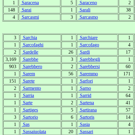
1
Saracena
5
Saraceno
2
148
Sarai
1
Sarali
38
4
Sarcasmi
3
Sarcasmo
2
3
Sarchia
1
Sarchiare
1
1
Sarcofaghi
1
Sarcofago
4
2
Sardelle
26
Sardi
17
3,169
Sarebbe
3
Sarebbegli
1
903
Sarebbero
2
Sarebbersi
60
1
Sarem
56
Saremmo
171
151
Sarete
1
Sarfori
1
2
Sarmento
1
Sarno
2
1
Sarria
1
Sarrid
64
1
Sarte
2
Sartena
41
1
Sartiges
5
Sartirana
57
3
Sartorio
6
Sartoris
14
1
Sas
1
Sasia
4
1
Sassaiuolata
20
Sassari
1