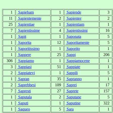
1
Sapiebam
1
Sapiende
3
11
Sapientemente
2
Sapienter
2
25
Sapientiae
1
Sapientiam
1
7
Sapientissime
4
Sapientissimi
16
1
Sapit
1
Saponata
5
1
Saporita
12
Saporitamente
5
1
Saporitissimo
1
Saporito
1
1
Sappere
25
Sappi
206
306
Sappiamo
1
Sappiamocene
1
3
Sappiasi
51
Sappiate
1
2
Sappiatevi
1
Sappili
5
1
Sapran
35
Sapranno
1
2
Saprebbesi
109
Saprei
17
7
Sapresti
27
Saprete
157
1
Saputala
2
Saputane
5
1
Saputi
1
Saputine
322
1
Saqueo
5
Sara
1