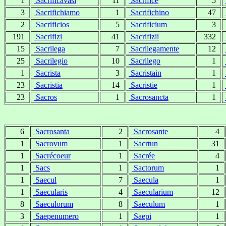
1
Sacrificavasi
11
Sacrifice
5
3
Sacrifichiamo
1
Sacrifichino
47
2
Sacrificios
5
Sacrificium
3
191
Sacrifizi
41
Sacrifizii
332
15
Sacrilega
7
Sacrilegamente
12
25
Sacrilegio
10
Sacrilego
1
1
Sacrista
3
Sacristain
1
23
Sacristia
14
Sacristie
1
23
Sacros
1
Sacrosancta
1
6
Sacrosanta
2
Sacrosante
4
1
Sacrovum
1
Sacrtun
31
1
Sacrécoeur
1
Sacrée
4
1
Sacs
1
Sactorum
1
1
Saecul
7
Saecula
1
1
Saecularis
4
Saecularium
12
8
Saeculorum
8
Saeculum
1
3
Saepenumero
1
Saepi
1