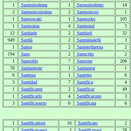
1
Sanguinolenta
1
Sanguinolento
14
2
Sanguinosissima
2
Sanguinoso
1
1
Sanguwski
1
Sanguzko
105
1
Sanissima
4
Sanissimi
5
12
Sanitarie
2
Sanitarii
32
949
Sanità
2
Sanminiatelli
3
1
Sanos
2
Sanpierdarena
2
194
Sans
2
Sanscrito
2
1
Sansoldo
7
Sansone
206
70
Santamente
1
Santanera
1
6
Santena
1
Santetto
6
3
Santidad
7
Santifica
4
1
Santificante
2
Santificar
49
1
Santificarlo
4
Santificarono
3
3
Santificassero
6
Santificata
6
1
Santificationi
16
Santificato
2
2
Santificavansi
2
Santificavasi
78