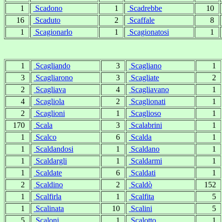
1
Scadono
1
Scadrebbe
10
16
Scaduto
2
Scaffale
8
1
Scagionarlo
1
Scagionatosi
1
1
Scagliando
3
Scagliano
1
3
Scagliarono
3
Scagliate
2
2
Scagliava
4
Scagliavano
1
4
Scagliola
2
Scaglionati
1
2
Scaglioni
1
Scaglioso
1
170
Scala
3
Scalabrini
1
1
Scalco
6
Scalda
1
1
Scaldandosi
1
Scaldano
1
1
Scaldargli
1
Scaldarmi
1
1
Scaldate
6
Scaldati
1
2
Scaldino
2
Scaldò
152
1
Scalfirla
1
Scalfita
5
1
Scalinata
10
Scalini
5
5
Scaloni
1
Scalotto
1