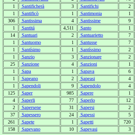
1
Santificherà
3
Santifichi
2
1
Santificò
1
Santimonia
1
306
Santissima
4
Santissime
9
1
Santitá
4,511
Santo
1
14
Santuari
2
Santuarietto
7
1
Santuomo
1
Santusse
7
1
Santísimo
1
Santíssimo
2
1
Sanzio
3
Sanzionare
2
25
Sanzione
4
Sanzioni
1
1
Sapa
1
Sapava
6
1
Sapeano
2
Sapeasi
4
1
Sapendoli
9
Sapendolo
4
125
Saper
985
Sapere
1
4
Saperli
77
Saperlo
12
2
Sapersene
31
Sapersi
2
37
Sapessero
24
Sapessi
5
261
Sapete
1
Sapetti
720
158
Sapevano
10
Sapevasi
3