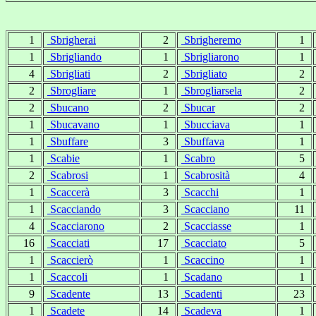
1
Sbrigherai
2
Sbrigheremo
1
1
Sbrigliando
1
Sbrigliarono
1
4
Sbrigliati
2
Sbrigliato
2
2
Sbrogliare
1
Sbrogliarsela
2
2
Sbucano
2
Sbucar
2
1
Sbucavano
1
Sbucciava
1
1
Sbuffare
3
Sbuffava
1
1
Scabie
1
Scabro
5
2
Scabrosi
1
Scabrosità
4
1
Scaccerà
3
Scacchi
1
1
Scacciando
3
Scacciano
11
4
Scacciarono
2
Scacciasse
1
16
Scacciati
17
Scacciato
5
1
Scaccierò
1
Scaccino
1
1
Scaccoli
1
Scadano
1
9
Scadente
13
Scadenti
23
1
Scadete
14
Scadeva
1