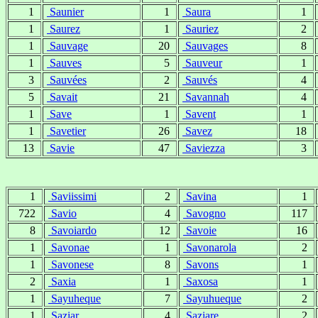
1
Saunier
1
Saura
1
1
Saurez
1
Sauriez
2
1
Sauvage
20
Sauvages
8
1
Sauves
5
Sauveur
1
3
Sauvées
2
Sauvés
4
5
Savait
21
Savannah
4
1
Save
1
Savent
1
1
Savetier
26
Savez
18
13
Savie
47
Saviezza
3
1
Saviissimi
2
Savina
1
722
Savio
4
Savogno
117
8
Savoiardo
12
Savoie
16
1
Savonae
1
Savonarola
2
1
Savonese
8
Savons
1
2
Saxia
1
Saxosa
1
1
Sayuheque
7
Sayuhueque
2
1
Saziar
4
Saziare
2