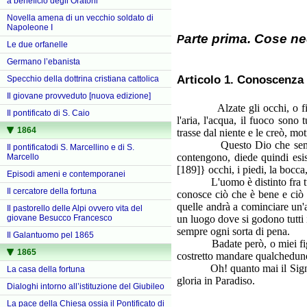
a beneficio degli Oratorii
Novella amena di un vecchio soldato di
Napoleone I
arte prima. Cose ne
P
Le due orfanelle
Germano l’ebanista
Articolo 1. Conoscenza 
Specchio della dottrina cristiana cattolica
Il giovane provveduto [nuova edizione]
Alzate gli occhi, o figliuoli
Il pontificato di S. Caio
l'aria, l'acqua, il fuoco son
1864
trasse dal niente e le creò, mo
Questo Dio che sempre fu e 
Il pontificatodi S. Marcellino e di S.
contengono, diede quindi esist
Marcello
[189]} occhi, i piedi, la bocca
Episodi ameni e contemporanei
L'uomo è distinto fra tutti g
Il cercatore della fortuna
conosce ciò che è bene e ciò
quelle andrà a cominciare un'a
Il pastorello delle Alpi ovvero vita del
giovane Besucco Francesco
un luogo dove si godono tutti i
sempre ogni sorta di pena.
Il Galantuomo pel 1865
Badate però, o miei figliuol
1865
costretto mandare qualcheduno
Oh! quanto mai il Signore vi
La casa della fortuna
gloria in Paradiso.
Dialoghi intorno all’istituzione del Giubileo
La pace della Chiesa ossia il Pontificato di