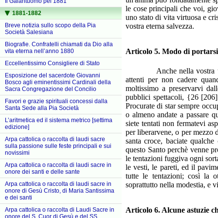
Il Galantuomo pel 1881
le cose principali che voi, g
1881-1882
uno stato di vita virtuosa e cr
Breve notizia sullo scopo della Pia
vostra eterna salvezza.
Società Salesiana
Biografie. Confratelli chiamati da Dio alla
Articolo 5. Modo di portarsi 
vita eterna nell’anno 1880
Eccellentissimo Consigliere di Stato
Anche nella vostra tenera e
Esposizione del sacerdote Giovanni
attenti per non cadere quan
Bosco agli eminentissimi Cardinali della
moltissimo a preservarvi dall
Sacra Congregazione del Concilio
pubblici spettacoli, {26 [206
Favori e grazie spirituali concessi dalla
Procurate di star sempre occup
Santa Sede alla Pia Società
o almeno andate a passare qu
L’aritmetica ed il sistema metrico [settima
siete tentati non fermatevi a
edizione]
per liberarvene, o per mezzo d
Arpa cattolica o raccolta di laudi sacre
santa croce, baciate qualche
sulla passione sulle feste principali e sui
questo Santo perchè venne prop
novissimi
le tentazioni fuggiva ogni sor
Arpa cattolica o raccolta di laudi sacre in
le vesti, le pareti, ed il pav
onore dei santi e delle sante
tutte le tentazioni; così la 
Arpa cattolica o raccolta di laudi sacre in
soprattutto nella modestia, e 
onore di Gesù Cristo, di Maria Santissima
e dei santi
Articolo 6. Alcune astuzie c
Arpa cattolica o raccolta di Laudi Sacre in
onore del S. Cuor di Gesù e del SS.