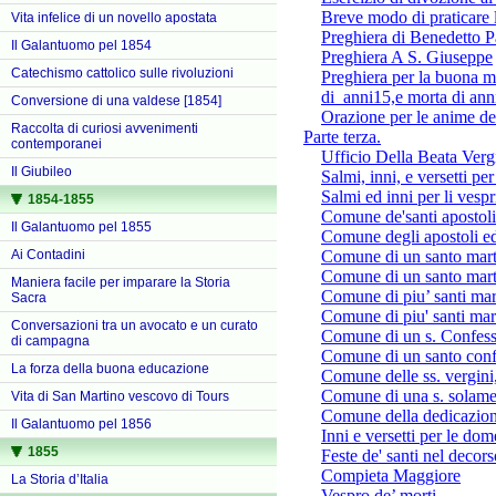
Breve modo di praticare 
Vita infelice di un novello apostata
Preghiera di Benedetto P
Il Galantuomo pel 1854
Preghiera A S. Giuseppe
Catechismo cattolico sulle rivoluzioni
Preghiera per la buona mo
di anni15,e morta di anni
Conversione di una valdese [1854]
Orazione per le anime de
Raccolta di curiosi avvenimenti
Parte terza.
contemporanei
Ufficio Della Beata Verg
Il Giubileo
Salmi, inni, e versetti pe
Salmi ed inni per li vespri
1854-1855
Comune de'santi apostoli 
Il Galantuomo pel 1855
Comune degli apostoli ed
Ai Contadini
Comune di un santo mart
Comune di un santo mart
Maniera facile per imparare la Storia
Comune di piu’ santi mart
Sacra
Comune di piu' santi mar
Conversazioni tra un avocato e un curato
Comune di un s. Confess
di campagna
Comune di un santo conf
La forza della buona educazione
Comune delle ss. vergini, 
Comune di una s. solament
Vita di San Martino vescovo di Tours
Comune della dedicazione
Il Galantuomo pel 1856
Inni e versetti per le dom
1855
Feste de' santi nel decors
Compieta Maggiore
La Storia d’Italia
Vespro de’ morti