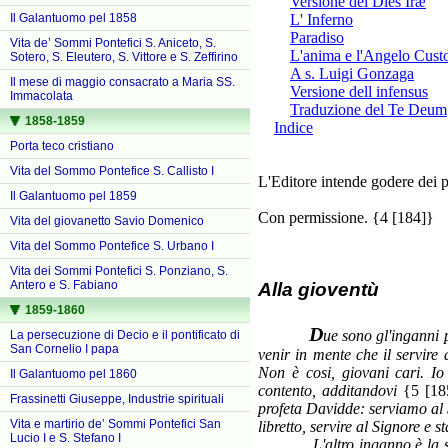
Versione del Dies Iræ
Il Galantuomo pel 1858
L' Inferno
Paradiso
Vita de’ Sommi Pontefici S. Aniceto, S.
L'anima e l'Angelo Cust
Sotero, S. Eleutero, S. Vittore e S. Zeffirino
A s. Luigi Gonzaga
Il mese di maggio consacrato a Maria SS.
Versione dell infensus
Immacolata
Traduzione del Te Deum
1858-1859
Indice
Porta teco cristiano
Vita del Sommo Pontefice S. Callisto I
L'Editore intende godere dei pr
Il Galantuomo pel 1859
Con permissione. {4 [184]}
Vita del giovanetto Savio Domenico
Vita del Sommo Pontefice S. Urbano I
Vita dei Sommi Pontefici S. Ponziano, S.
Antero e S. Fabiano
Alla gioventù
1859-1860
D
ue sono gl'inganni p
La persecuzione di Decio e il pontificato di
San Cornelio I papa
venir in mente che il servire
Non è cosi, giovani cari. Io
Il Galantuomo pel 1860
contento, additandovi
{5 [1
Frassinetti Giuseppe, Industrie spirituali
profeta Davidde: serviamo al S
Vita e martirio de’ Sommi Pontefici San
libretto, servire al Signore e s
Lucio I e S. Stefano I
L'altro inganno è la 