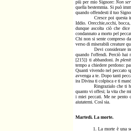
più per mio Signore:
Non se
quella bestemmia. Si può immag
quando offendesti il tuo Signo
Cresce poi questa ingratitu
Iddio. Orecchie,occhi, bocca, 
dunque ascolta ciò che dice i
condannato a morto pel peccato,
Chi non si sente compreso da 
verso di miserabili creature q
Devi considerare in terzo 
quando l'offendi. Perciò hai 
[215]} ti abbandoni.
In pleni
tempo a chiedere perdono: par
Quanti vivendo nel peccato sp
avvenga a te. Dopo tanti pecca
ira Divina ti colpisca e ti ma
Ringrazialo che ti ha sinor
quanto vi offesi; la vita che 
i miei peccati. Me ne pento 
aiutatemi. Così sia.
Martedì. La morte.
1. La morte è una separazi