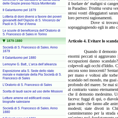
il burlare de' maligni si cange
delle Grazie presso Nizza Monferrato
in Paradiso:
Tristitia vestra v
Il Galantuomo pel 1879
stessi vostri dileggiatori sar
Lotteria di doni diversi a favore dei poveri
loro perversi ragionamenti.
giovanetti dell’Ospizio di S. Vincenzo de’
Dove si trovava san Lui
Paoli in S. Pier d’Arena
sopraggiugnendo egli in atto ch
Le scuole di beneficenza dell’Oratorio di
S. Francesco di Sales in Torino
Articolo 4. Evitare lo scanda
1879-1880
Società di S. Francesco di Sales. Anno
1879
Quando il demonio non può r
enormi peccati si aggravano la
Il Galantuomo pel 1880
occupazioni danno scandalo?Q
Lemoyne G. Batt., L’arca dell’alleanza
colpevoli agli occhi d'Iddio. C
ancora sono innocenti? Sentano
Esposizione alla S. Sede dello stato
morale e materiale della Pia Società di S.
per mano e voltosi alle torbe
Francesco di Sales
scandalo nel mondo, ma guai a 
profondo del maree. Se mai si
L’Oratorio di S. Francesco di Sales
al contrario vanno eternamente
Scelta di laudi sacre ad uso delle Missioni
che il demonio medesimo. Una
Letture amene ed edificanti ossia
faceva: fuggi di qui, o diavol
biografie salesiane
gran male che fanno alle anime
modesti; siate divoti in Ch
Società di S. Francesco di Sales. Anno
1880
cammineranno per la strada d
un'anima può fondatamente spe