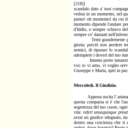
[218]}
scandalo dato a' tuoi compagni
vedrai in un momento, nel qual
punto! oh momento! da cui dip
momento dipende l'andare per 
d'Iddio, o sempre schiavo del
sempre co' dannati nell'inferno
Temi grandemente per l'ani
gloria; perciò non perdere t
nemici, di riparare lo scandal
adempiere i doveri del tuo stat
Intanto posto innanzi al tu
voi; io vi amo, vi voglio ser
Giuseppe e Maria, spiri in pa
Mercoledì. Il Giudizio.
Appena uscita l' anima del c
questa comparsa si è che l'an
segretezza del tuo cuore, ogni
vita:
refert unusquisque prou
avrai un giudice sdegnato, da 
dentro una coscienza che ti ag
andrai, dove fuggirai? Beato te