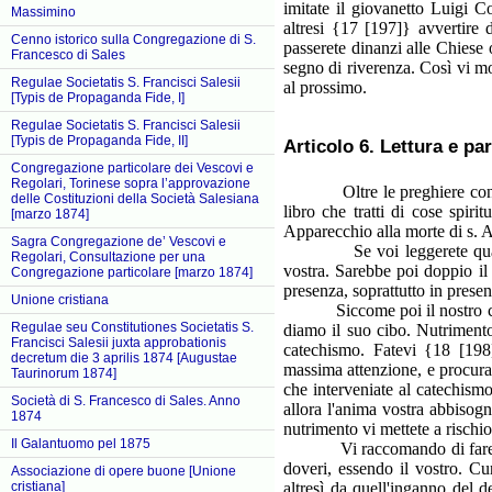
imitate il giovanetto Luigi C
Massimino
altresi {17 [197]} avvertire
Cenno istorico sulla Congregazione di S.
passerete dinanzi alle Chiese 
Francesco di Sales
segno di riverenza. Così vi mo
Regulae Societatis S. Francisci Salesii
al prossimo.
[Typis de Propaganda Fide, I]
Regulae Societatis S. Francisci Salesii
[Typis de Propaganda Fide, II]
Articolo 6. Lettura e par
Congregazione particolare dei Vescovi e
Regolari, Torinese sopra l’approvazione
Oltre le preghiere consuete
delle Costituzioni della Società Salesiana
libro che tratti di cose spiri
[marzo 1874]
Apparecchio alla morte di s. 
Sagra Congregazione de’ Vescovi e
Se voi leggerete qualche tr
Regolari, Consultazione per una
vostra. Sarebbe poi doppio il 
Congregazione particolare [marzo 1874]
presenza, soprattutto in prese
Unione cristiana
Siccome poi il nostro corpo 
Regulae seu Constitutiones Societatis S.
diamo il suo cibo. Nutrimento
Francisci Salesii juxta approbationis
catechismo. Fatevi {18 [198
decretum die 3 aprilis 1874 [Augustae
massima attenzione, e procurat
Taurinorum 1874]
che interveniate al catechism
Società di S. Francesco di Sales. Anno
allora l'anima vostra abbisogn
1874
nutrimento vi mettete a rischi
Il Galantuomo pel 1875
Vi raccomando di fare ogni p
doveri, essendo il vostro. Cu
Associazione di opere buone [Unione
cristiana]
altresì da quell'inganno del