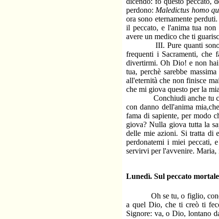
dicendo: fo questo peccato, d
perdono:
Maledictus homo qui
ora sono eternamente perduti.
il peccato, e l'anima tua non 
avere un medico che ti guarisca
III. Pure quanti sono nei m
frequenti i Sacramenti, che f
divertirmi. Oh Dio! e non hai 
tua, perchè sarebbe massima 
all'eternità che non finisce m
che mi giova questo per la mia
Conchiudi anche tu così: Ho
con danno dell'anima mia,che
fama di sapiente, per modo che
giova? Nulla giova tutta la s
delle mie azioni. Si tratta d
perdonatemi i miei peccati, e
servirvi per l'avvenire. Maria,
Lunedì. Sul peccato mortale
Oh se tu, o figlio, conosces
a quel Dio, che ti creò ti fec
Signore: va, o Dio, lontano da