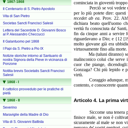
1867-1868
cominciata in gioventù troppo f
Perciò se voi vedete uomini 
Il Centenario di S. Pietro Apostolo
per lo più potete dire: quest
Vita di San Pietro
recedet ab ea
. Prov. 22. Ah!
dichiara beato quell'uomo c
Societas Sancti Francisci Salesii
verità fu conosciuta da' Sant
Lettera del Sacerdote D. Giovanni Bosco
fin da cinque anni a servire 
al P. Alessandro Checcucci
riguardavano a Dio; e {12 [19
Il Galantuomo pel 1868
molto giovane già era ubbidie
I Papi da S. Pietro a Pio IX
virtuosamente fino alla morte.
Ma (taluni diranno) se comi
Notizie storiche intorno al Santuario di
malinconico colui che serve i
nostra Signora della Pieve in vicinanza di
Ponzone
cuor che piange, dicendogli:
Gonzaga? Chi più lepido e pi
Notitia brevis Societatis Sancti Francisci
virtù.
Salesii
Coraggio adunque, miei cari,
1868 - I
contento, e conoscerete quanto
Il cattolico provveduto per le pratiche di
pietà
Articolo 4. La prima vir
1868 - II
Severino
Siccome una tenera pianta s
Maraviglie della Madre di Dio
finisce male, se non è coltivat
Vita di S. Giovanni Battista
sicuramente al male se non vi 
persona de' vostri genitori, cu