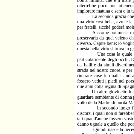
bontà infinita, che è il male
otterrebbe poco non ottenen
implorare mattina e sera e in tut
La seconda grazia che chiede
una virtù così bella, avrete l
per fratelli, sicchè goderà mo
Siccome poi mi sta molto a c
preservarla da quel veleno ch
diverso. Capite bene: io vogli
questa bella virtù si trova in g
Una cosa la quale giova an
particolarmente degli occhi. 
da' balli e da simili divertim
strada nel nostro cuore, e pe
rimirare cose le quali sian
fossero veduti i piedi nel pors
due anni colla regina di Spagna
Un altro giovinetto interrog
guardare sembiante di donna pe
volto della Madre di purità Ma
In secondo luogo fuggite la
discorsi i quali non si farebbe
tali quand'anche fossero vost
danno uguale a quello che por
Quindi nasce la necessità de