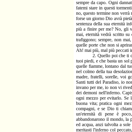
sempre da capo. Ogni dannato
fatemi stare in questi tormen
no, questo termine non verrà m
forse un giorno Dio avrà pietà
sentenza della sua eternità i
più a finire per me? No, gli 
mai, eternità vedrà scritto s
trafiggono; sempre, non mai,
quelle porte che non si aprir
Ah! mai più, mal più peccati i
2. Quello poi che ti deve co
tuoi piedi, e che basta un sol
quelle fiamme, lontano dal tuo
nel colmo della tua desolazion
madre, fratelli, sorelle, voi
Santi tutti del Paradiso, io n
invano per me, io non vi rived
dei demoni nell'inferno. Capi
ogni mezzo per evitarlo. Se l
buona vita; pratica ogni mezz
compagni, e se Dio ti chiama
un'eternità di pene è poco
abbandonarono il mondo, la pat
ed acqua, anzi talvolta a sole 
meritasti l'inferno col peccato