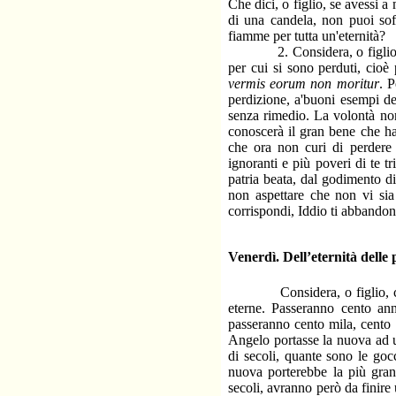
Che dici, o figlio, se avessi 
di una candela, non puoi soff
fiamme per tutta un'eternità?
2. Considera, o figlio, il 
per cui si sono perduti, cio
vermis eorum non moritur
. 
perdizione, a'buoni esempi de
senza rimedio. La volontà non 
conoscerà il gran bene che ha 
che ora non curi di perdere 
ignoranti e più poveri di te t
patria beata, dal godimento d
non aspettare che non vi sia
corrispondi, Iddio ti abbandoni
Venerdì. Dell’eternità delle 
Considera, o figlio, che se 
eterne. Passeranno cento ann
passeranno cento mila, cento m
Angelo portasse la nuova ad u
di secoli, quante sono le gocc
nuova porterebbe la più gran
secoli, avranno però da finire 