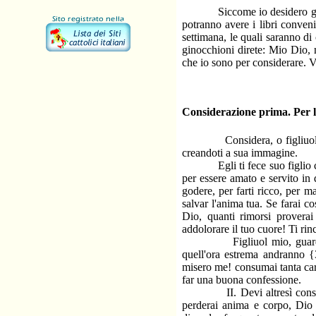
Siccome io desidero grandeme
potranno avere i libri conveni
settimana, le quali saranno di
ginocchioni direte: Mio Dio, m
che io sono per considerare. 
Considerazione prima. Per l
Considera, o figliuolo, che
creandoti a sua immagine.
Egli ti fece suo figlio col s
per essere amato e servito in 
godere, per farti ricco, per m
salvar l'anima tua. Se farai c
Dio, quanti rimorsi proverai
addolorare il tuo cuore! Ti ri
Figliuol mio, guardati bene
quell'ora estrema andranno {
misero me! consumai tanta cart
far una buona confessione.
II. Devi altresì considerare
perderai anima e corpo, Dio 