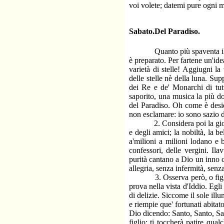
voi volete; datemi pure ogni m
Sabato.Del Paradiso.
Quanto più spaventa il pensi
è preparato. Per fartene un'id
varietà di stelle! Aggiugni l
delle stelle nè della luna. Supp
dei Re e de' Monarchi di tut
saporito, una musica la più do
del Paradiso. Oh come è desid
non esclamare: io sono sazio d
2. Considera poi la gioia che
e degli amici; la nobiltà, la be
a'milioni a milioni lodano e 
confessori, delle vergini. Il
purità cantano a Dio un inno 
allegria, senza infermità, senza
3. Osserva però, o figlio, c
prova nella vista d'Iddio. Egl
di delizie. Siccome il sole ill
e riempie que' fortunati abitato
Dio dicendo: Santo, Santo, Sant
figlio; ti toccherà patire qu