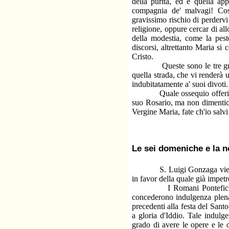
della purità, ed è quella app
compagnia de' malvagi! Così
gravissimo rischio di perderv
religione, oppure cercar di al
della modestia, come la peste
discorsi, altrettanto Maria si
Cristo.
Queste sono le tre grazie pi
quella strada, che vi renderà 
indubitatamente a' suoi divoti.
Quale ossequio offerirete vo
suo Rosario, ma non dimentich
Vergine Maria, fate ch'io salv
Le sei domeniche e la n
S. Luigi Gonzaga viene prop
in favor della quale già impet
I Romani Pontefici a fine d
concederono indulgenza plenar
precedenti alla festa del Sant
a gloria d'Iddio. Tale indulg
grado di avere le opere e le 