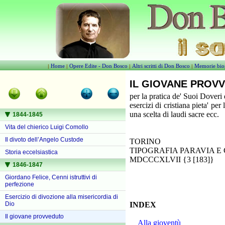
Home
Opere Edite - Don Bosco
Altri scritti di Don Bosco
Memorie bio
|
|
|
|
IL GIOVANE PROV
per la pratica de' Suoi Doveri 
esercizi di cristiana pieta' per
una scelta di laudi sacre ecc.
1844-1845
Vita del chierico Luigi Comollo
Il divoto dell’Angelo Custode
TORINO
TIPOGRAFIA PARAVIA E 
Storia eccelsiastica
MDCCCXLVII {3 [183]}
1846-1847
Giordano Felice, Cenni istruttivi di
perfezione
Esercizio di divozione alla misericordia di
Dio
INDEX
Il giovane provveduto
Alla gioventù