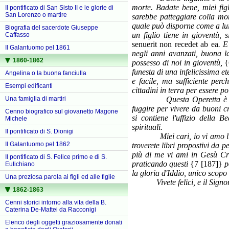
morte. Badate bene, miei figl
Il pontificato di San Sisto II e le glorie di
San Lorenzo o martire
sarebbe patteggiare colla mor
quale può disporne come a lui 
Biografia del sacerdote Giuseppe
un figlio tiene in gioventù, 
Caffasso
senuerit non recedet ab ea
. E
Il Galantuomo pel 1861
negli anni avanzati, buona la
1860-1862
possesso di noi in gioventù,
{
funesta di una infelicissima e
Angelina o la buona fanciulla
e facile, ma sufficiente perc
Esempi edificanti
cittadini in terra per essere po
Una famiglia di martiri
Questa Operetta è divisa i
fuggire per vivere da buoni cr
Cenno biografico sul giovanetto Magone
si contiene l'uffizio della 
Michele
spirituali.
Il pontificato di S. Dionigi
Miei cari, io vi amo lutti d
Il Galantuomo pel 1862
troverete libri propostivi da 
più di me vi ami in Gesù Cris
Il pontificato di S. Felice primo e di S.
praticando questi
{7 [187]}
p
Eutichiano
la gloria d'Iddio, unico scopo
Una preziosa parola ai figli ed alle figlie
Vivete felici, e il Signor 
1862-1863
Cenni storici intorno alla vita della B.
Caterina De-Mattei da Racconigi
Elenco degli oggetti graziosamente donati