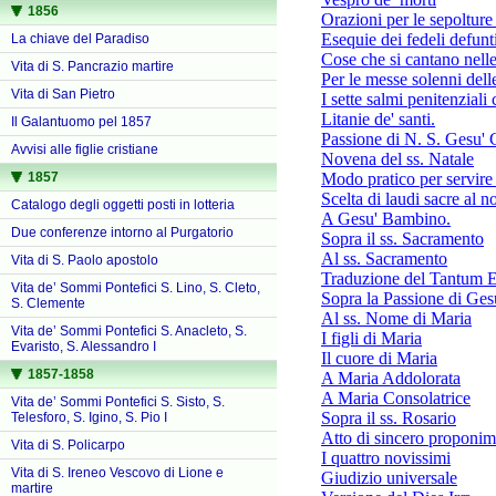
1856
Orazioni per le sepolture 
Esequie dei fedeli defunti
La chiave del Paradiso
Cose che si cantano nell
Vita di S. Pancrazio martire
Per le messe solenni dell
Vita di San Pietro
I sette salmi penitenziali c
Litanie de' santi.
Il Galantuomo pel 1857
Passione di N. S. Gesu' 
Avvisi alle figlie cristiane
Novena del ss. Natale
1857
Modo pratico per servire
Scelta di laudi sacre al n
Catalogo degli oggetti posti in lotteria
A Gesu' Bambino.
Due conferenze intorno al Purgatorio
Sopra il ss. Sacramento
Al ss. Sacramento
Vita di S. Paolo apostolo
Traduzione del Tantum 
Vita de’ Sommi Pontefici S. Lino, S. Cleto,
Sopra la Passione di Ges
S. Clemente
Al ss. Nome di Maria
Vita de’ Sommi Pontefici S. Anacleto, S.
I figli di Maria
Evaristo, S. Alessandro I
Il cuore di Maria
1857-1858
A Maria Addolorata
A Maria Consolatrice
Vita de’ Sommi Pontefici S. Sisto, S.
Sopra il ss. Rosario
Telesforo, S. Igino, S. Pio I
Atto di sincero proponi
Vita di S. Policarpo
I quattro novissimi
Vita di S. Ireneo Vescovo di Lione e
Giudizio universale
martire