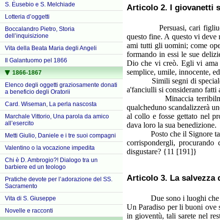
S. Eusebio e S. Melchiade
Articolo 2. I giovanett
Lotteria d’oggetti
Persuasi, cari figliuoli, c
Boccalandro Pietro, Storia
dell’inquisizione
questo fine. A questo vi deve
ami tutti gli uomini; come ope
Vita della Beata Maria degli Angeli
formando in essi le sue deliz
Il Galantuomo pel 1866
Dio che vi creò. Egli vi ama 
semplice, umile, innocente, ed
1866-1867
Simili segni di speciale benev
Elenco degli oggetti graziosamente donati
a'fanciulli si considerano fatt
a beneficio degli Oratorii
Minaccia terribilmente co
Card. Wiseman, La perla nascosta
qualcheduno scandalizzerà uno
al collo e fosse gettato nel p
Marchale Vittorio, Una parola da amico
all’esercito
dava loro la sua benedizione.
Posto che il Signore tanto vi
Metti Giulio, Daniele e i tre suoi compagni
corrispondergli, procurando 
Valentino o la vocazione impedita
disgustare? {11 [191]}
Chi è D. Ambrogio?! Dialogo tra un
barbiere ed un teologo
Articolo 3. La salvezza 
Pratiche devote per l’adorazione del SS.
Sacramento
Due sono i luoghi che nell'al
Vita di S. Giuseppe
Un Paradiso per li buoni ove s
Novelle e racconti
in gioventù, tali sarete nel re