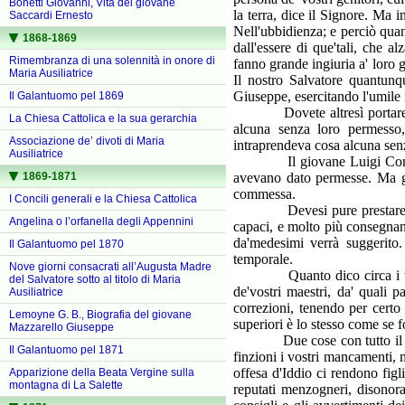
Bonetti Giovanni, Vita del giovane
la terra, dice il Signore. Ma i
Saccardi Ernesto
Nell'ubbidienza; e perciò qua
1868-1869
dall'essere di que'tali, che 
Rimembranza di una solennità in onore di
fanno grande ingiuria a' loro 
Maria Ausiliatrice
Il nostro Salvatore quantunq
Giuseppe, esercitando l'umile 
Il Galantuomo pel 1869
Dovete altresì portare gran
La Chiesa Cattolica e la sua gerarchia
alcuna senza loro permesso,
Associazione de’ divoti di Maria
intraprendeva cosa alcuna senza
Ausiliatrice
Il giovane Luigi Comollo fu
1869-1871
avevano dato permesse. Ma g
commessa.
I Concili generali e la Chiesa Cattolica
Devesi pure prestare assiste
Angelina o l’orfanella degli Appennini
capaci, e molto più consegnand
da'medesimi verrà suggerito.
Il Galantuomo pel 1870
temporale.
Nove giorni consacrati all’Augusta Madre
Quanto dico circa i vostri g
del Salvatore sotto al titolo di Maria
de'vostri maestri, da' quali p
Ausiliatrice
correzioni, tenendo per certo
Lemoyne G. B., Biografia del giovane
superiori è lo stesso come se f
Mazzarello Giuseppe
Due cose con tutto il cuore
Il Galantuomo pel 1871
finzioni i vostri mancamenti, 
offesa d'Iddio ci rendono figl
Apparizione della Beata Vergine sulla
montagna di La Salette
reputati menzogneri, disonor