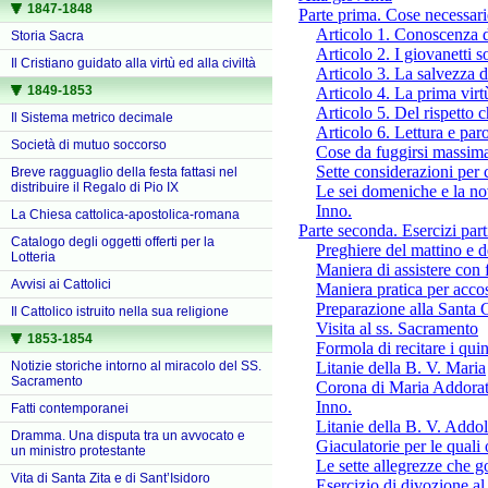
1847-1848
Parte prima. Cose necessarie
Articolo 1. Conoscenza d
Storia Sacra
Articolo 2. I giovanetti
Il Cristiano guidato alla virtù ed alla civiltà
Articolo 3. La salvezza d
1849-1853
Articolo 4. La prima virtù
Articolo 5. Del rispetto c
Il Sistema metrico decimale
Articolo 6. Lettura e paro
Società di mutuo soccorso
Cose da fuggirsi massima
Sette considerazioni per 
Breve ragguaglio della festa fattasi nel
distribuire il Regalo di Pio IX
Le sei domeniche e la no
Inno.
La Chiesa cattolica-apostolica-romana
Parte seconda. Esercizi parti
Catalogo degli oggetti offerti per la
Preghiere del mattino e de
Lotteria
Maniera di assistere con
Avvisi ai Cattolici
Maniera pratica per acco
Preparazione alla Santa
Il Cattolico istruito nella sua religione
Visita al ss. Sacramento
1853-1854
Formola di recitare i qui
Notizie storiche intorno al miracolo del SS.
Litanie della B. V. Maria
Sacramento
Corona di Maria Addora
Inno.
Fatti contemporanei
Litanie della B. V. Addol
Dramma. Una disputa tra un avvocato e
Giaculatorie per le quali
un ministro protestante
Le sette allegrezze che g
Vita di Santa Zita e di Sant’Isidoro
Esercizio di divozione a