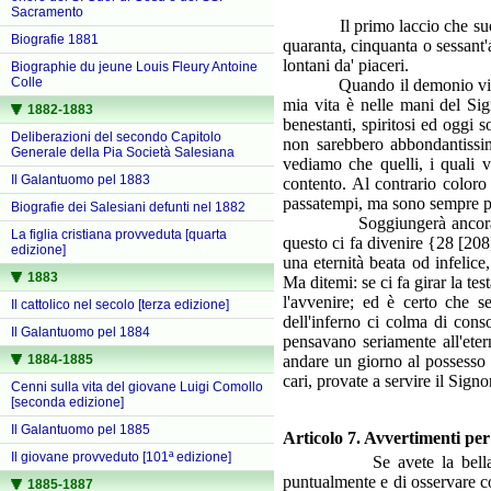
Sacramento
Il primo laccio che suole il
Biografie 1881
quaranta, cinquanta o sessant'
lontani da' piaceri.
Biographie du jeune Louis Fleury Antoine
Colle
Quando il demonio vi suggeri
mia vita è nelle mani del Sig
1882-1883
benestanti, spiritosi ed oggi
Deliberazioni del secondo Capitolo
non sarebbero abbondantissim
Generale della Pia Società Salesiana
vediamo che quelli, i quali v
Il Galantuomo pel 1883
contento. Al contrario coloro
passatempi, ma sono sempre pi
Biografie dei Salesiani defunti nel 1882
Soggiungerà ancora qualche
La figlia cristiana provveduta [quarta
questo ci fa divenire {28 [208
edizione]
una eternità beata od infelice
1883
Ma ditemi: se ci fa girar la te
l'avvenire; ed è certo che s
Il cattolico nel secolo [terza edizione]
dell'inferno ci colma di cons
Il Galantuomo pel 1884
pensavano seriamente all'eter
1884-1885
andare un giorno al possesso d
cari, provate a servire il Sign
Cenni sulla vita del giovane Luigi Comollo
[seconda edizione]
Il Galantuomo pel 1885
Articolo 7. Avvertimenti per
Il giovane provveduto [101ª edizione]
Se avete la bella sorte d
puntualmente e di osservare co
1885-1887