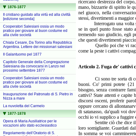
ricercano destrezza del corpo, 
mano, bizzarrie di spirito le 
1876-1877
nel giuoco, nella conversazio
Il cristiano guidato alla virtù ed alla civiltà
stessi, divertimenti a maggior o
[edizione seconda]
Interrogato una volta s. men
Cooperatori Salesiani ossia un modo
se in quel punto fosse stato
pratico per giovare al buon costume ed
tremendo suo giudicio, egli p
alla civile società
che questi divertimenti piacci
Chiala Cesare, Da Torino alla Repubblica
Quello poi che vi raccomand
Argentina. Lettere dei missionari salesiani
come la peste i cattivi compag
Il Galantuomo pel 1877
Capitolo Generale della Congregazione
Salesiana da convocarsi in Lanzo nel
Articolo 2. Fuga de' cattivi
prossimo settembre 1877
Cooperatori Salesiani ossia un modo
Ci sono tre sorta di compagn
pratico per giovare al buon costume ed
buoni. Co' primi potete {21 [
alla civile società
bisogno, senza contrarre fami
Inaugurazione del Patronato di S. Pietro in
cattivi? State attenti e capite
Nizza a mare
discorsi osceni, proferir par
oppure cercano di allontanarvi
La nuvoletta del Carmelo
di satanasso, da'quali voi dov
1877-1878
occhi io vi supplico a fuggire
Opera di Maria Ausiliatrice per le
Sentite ciò che dice il Sign
vocazioni allo stato ecclesiastico
loro somigliante. Guardati d
Regolamento dell’Oratorio di S.
In somma se voi camminerete 