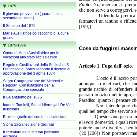
Paolo
. No, miei cari, il predi
1875
che non serve a correggervi, s
Il giovane provveduto [quarantesima
Udendo la predica procurate
seconda edizione]
fermatevi un tantino a riflett
Il Giubileo del 1875
[199]}
Maria Ausiliatrice col racconto di alcune
grazie
1875-1876
Cose da fuggirsi massi
Opera di Maria Ausialiatrice per le
vocazioni allo stato ecclesiastico
Regole o Costituzioni della Società di S.
Articolo 1. Fuga dell' ozio.
Francesco di Sales secondo il decreto di
approvazione del 3 aprile 1874
L'ozio è il laccio principal
Sagra Congregazione de’ Vescovi e
adunque, o miei cari, che l'u
Regolari, Consultazione per la
grande rischio di offendere i
Congregazione speciale
passato in ozio quel tempo, ch
Il Galantuomo pel 1876
Paradiso, quanto il pensare c
Ioannis Tamietti, Sancti Hieronymi De Viris
Non intendo però che vi occ
illustribus
quali nel tempo che servono ad
Queste sono per esempio lo st
Brevi biografie dei confratelli salesiani
e lavori domestici, i quali ric
Storia Sacra [edizione decima]
potrete anche divertirvi, ben i
Il cercatore della fortuna [seconda
{20 [200]} Non portatevi mai a
edizione]