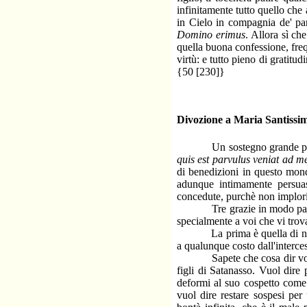
infinitamente tutto quello che 
in Cielo in compagnia de' par
Domino erimus
. Allora sì ch
quella buona confessione, frequ
virtù: e tutto pieno di gratitudi
{50 [230]}
Divozione a Maria Santissi
Un sostegno grande per voi, 
quis est parvulus veniat ad m
di benedizioni in questo mondo
adunque intimamente persuas
concedute, purchè non implori
Tre grazie in modo particola
specialmente a voi che vi trova
La prima è quella di non co
a qualunque costo dall'interce
Sapete che cosa dir voglia ca
figli di Satanasso. Vuol dire
deformi al suo cospetto come i
vuol dire restare sospesi per