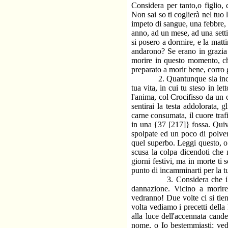
Considera per tanto,o figlio,
Non sai so ti coglierà nel tuo 
impeto di sangue, una febbre, 
anno, ad un mese, ad una setti
si posero a dormire, e la matt
andarono? Se erano in grazia 
morire in questo momento, ch
preparato a morir bene, corro 
2. Quantunque sia incerto il 
tua vita, in cui tu steso in le
l'anima, col Crocifisso da un 
sentirai la testa addolorata, g
carne consumata, il cuore trafi
in una {37 [217]} fossa. Quivi 
spolpate ed un poco di polver
quel superbo. Leggi questo, o 
scusa la colpa dicendoti che 
giorni festivi, ma in morte ti 
punto di incamminarti per la tu
3. Considera che il punto 
dannazione. Vicino a morire
vedranno! Due volte ci si tie
volta vediamo i precetti dell
alla luce dell'accennata cande
nome, o Io bestemmiasti; vedra