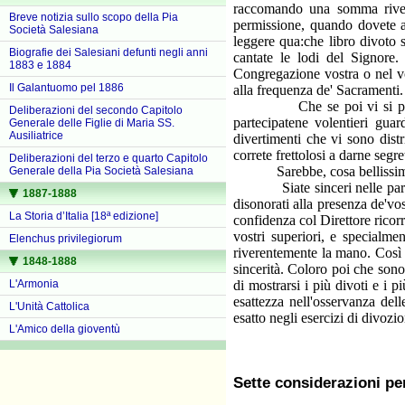
raccomando una somma rivere
Breve notizia sullo scopo della Pia
permissione, quando dovete a
Società Salesiana
leggere qua:che libro divoto s
Biografie dei Salesiani defunti negli anni
cantate le lodi del Signore
1883 e 1884
Congregazione vostra o nel vo
Il Galantuomo pel 1886
alla frequenza de' Sacramenti.
Che se poi vi si presentass
Deliberazioni del secondo Capitolo
partecipatene volentieri gua
Generale delle Figlie di Maria SS.
Ausiliatrice
divertimenti che vi sono dist
correte frettolosi a darne seg
Deliberazioni del terzo e quarto Capitolo
Sarebbe, cosa bellissima se i
Generale della Pia Società Salesiana
Siate sinceri nelle parole e 
1887-1888
disonorati alla presenza de'vo
La Storia d’Italia [18ª edizione]
confidenza col Direttore ricorr
vostri superiori, e specialme
Elenchus privilegiorum
riverentemente la mano. Così 
1848-1888
sincerità. Coloro poi che sono
L'Armonia
di mostrarsi i più divoti e i 
esattezza nell'osservanza del
L'Unità Cattolica
esatto negli esercizi di divozi
L'Amico della gioventù
Sette considerazioni pe