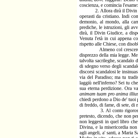
coscienza, e comincia l'esame
2. Allora dirà il Divin Giudi
operasti da cristiano. Indi co
demonio, al mondo, alla carn
prediche, le istruzioni, gli av
dirà, il Divin Giudice, a disp
Venuta l'età in cui appena c
rispetto alle Chiese, con disob
Almeno col crescere degli a
disprezzo della mia legge. Mes
talvolta sacrileghe, scandalo 
di sdegno verso degli scandalo
discorsi scandalosi le insinu
via del Paradiso; ma tu tradi
laggiù nell'inferno? Sei tu che
sua eterna perdizione. Ora va
animam tuam pro anima illiu
chiedi perdono a Dio de' tuoi 
di freddo, di fame, di sete, di 
3. Al conto rigoroso che i
pretesto, dicendo, che non pen
non leggesti in quel libro ch
Divina, e la misericordia non
agli angeli, a' santi, a Maria 