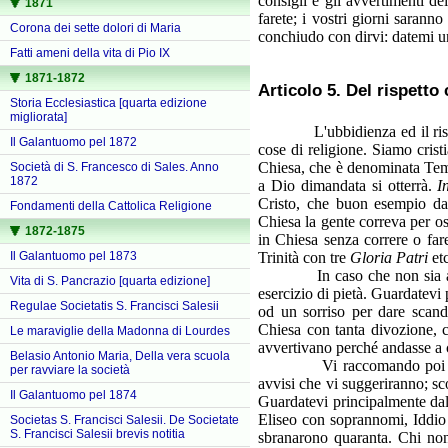
consigli e gli avvertimenti de
1871
farete; i vostri giorni sarann
Corona dei sette dolori di Maria
conchiudo con dirvi: datemi un 
Fatti ameni della vita di Pio IX
1871-1872
Articolo 5. Del rispetto 
Storia Ecclesiastica [quarta edizione
migliorata]
L'ubbidienza ed il rispetto a
Il Galantuomo pel 1872
cose di religione. Siamo crist
Chiesa, che è denominata Temp
Società di S. Francesco di Sales. Anno
1872
a Dio dimandata si otterrà.
I
Cristo, che buon esempio da
Fondamenti della Cattolica Religione
Chiesa la gente correva per os
1872-1875
in Chiesa senza correre o far
Il Galantuomo pel 1873
Trinità con tre
Gloria Patri
etc
In caso che non sia ancor t
Vita di S. Pancrazio [quarta edizione]
esercizio di pietà. Guardatevi 
Regulae Societatis S. Francisci Salesii
od un sorriso per dare scanda
Chiesa con tanta divozione, ch
Le maraviglie della Madonna di Lourdes
avvertivano perché andasse a 
Belasio Antonio Maria, Della vera scuola
Vi raccomando poi un sommo
per ravviare la società
avvisi che vi suggeriranno; sco
Il Galantuomo pel 1874
Guardatevi principalmente dal 
Eliseo con soprannomi, Iddio l
Societas S. Francisci Salesii. De Societate
S. Francisci Salesii brevis notitia
sbranarono quaranta. Chi non 