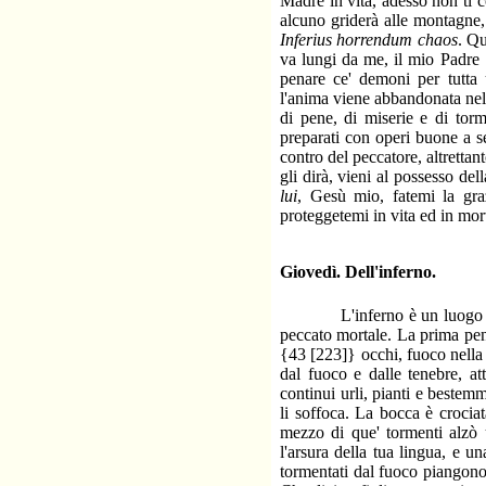
Madre in vita, adesso non ti c
alcuno griderà alle montagne, 
Inferius horrendum chaos
. Qu
va lungi da me, il mio Padre 
penare ce' demoni per tutta 
l'anima viene abbandonata nell
di pene, di miserie e di tor
preparati con operi buone a se
contro del peccatore, altrettan
gli dirà, vieni al possesso del
lui
, Gesù mio, fatemi la graz
proteggetemi in vita ed in mor
Giovedì. Dell'inferno.
L'inferno è un luogo destin
peccato mortale. La prima pena
{43 [223]} occhi, fuoco nella 
dal fuoco e dalle tenebre, at
continui urli, pianti e beste
li soffoca. La bocca è crocia
mezzo di que' tormenti alzò
l'arsura della tua lingua, e u
tormentati dal fuoco piangono,