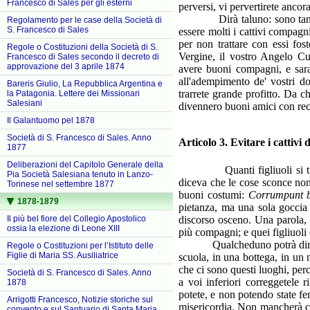
Francesco di Sales per gli esterni
perversi, vi pervertirete ancor
Dirà taluno: sono tanti i c
Regolamento per le case della Società di
S. Francesco di Sales
essere molti i cattivi compag
per non trattare con essi fos
Regole o Costituzioni della Società di S.
Vergine, il vostro Angelo C
Francesco di Sales secondo il decreto di
approvazione del 3 aprile 1874
avere buoni compagni, e sara
all'adempimento de' vostri d
Bareris Giulio, La Repubblica Argentina e
trarrete grande profitto. Da
la Patagonia. Lettere dei Missionari
Salesiani
divennero buoni amici con reci
Il Galantuomo pel 1878
Società di S. Francesco di Sales. Anno
Articolo 3. Evitare i cattivi d
1877
Deliberazioni del Capitolo Generale della
Quanti figliuoli si trovano 
Pia Società Salesiana tenuto in Lanzo-
diceva che le cose sconce non
Torinese nel settembre 1877
buoni costumi:
Corrumpunt b
1878-1879
pietanza, ma una sola goccia 
Il più bel fiore del Collegio Apostolico
discorso osceno. Una parola,
ossia la elezione di Leone XIII
più compagni; e quei figliuoli
Qualcheduno potrà dire: con
Regole o Costituzioni per l’Istituto delle
Figlie di Maria SS. Ausiliatrice
scuola, in una bottega, in un
che ci sono questi luoghi, per
Società di S. Francesco di Sales. Anno
a voi inferiori correggetele
1878
potete, e non potendo state fe
Arrigotti Francesco, Notizie storiche sul
misericordia. Non mancherà chi
convento e sul Santuario di Santa Maria