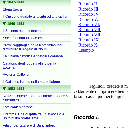
1847-1848
Ricordo II.
Ricordo III.
Storia Sacra
Ricordo IV.
Il Cristiano guidato alla virtù ed alla civiltà
Ricordo V.
1849-1853
Ricordo VI.
Ricordo VII.
Il Sistema metrico decimale
Ricordo VIII.
Società di mutuo soccorso
Ricordo IX.
Ricordo X.
Breve ragguaglio della festa fattasi nel
distribuire il Regalo di Pio IX
Esempio
La Chiesa cattolica-apostolica-romana
Catalogo degli oggetti offerti per la
Lotteria
Avvisi ai Cattolici
Il Cattolico istruito nella sua religione
Figliuoli, credete a me, ch
1853-1854
caldamente d'imprimere ben ben
Notizie storiche intorno al miracolo del SS.
lo sono assai più nei tempi che
Sacramento
Fatti contemporanei
Dramma. Una disputa tra un avvocato e
Ricordo I.
un ministro protestante
Vita di Santa Zita e di Sant’Isidoro