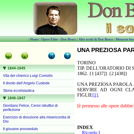
Home
Opere Edite - Don Bosco
Altri scritti di Don Bosco
Memorie bio
|
|
|
|
UNA PREZIOSA PARO
TORINO
TIP. DELL'ORATORIO DI S
1844-1845
1862. {1 [437]} {2 [438]}
Vita del chierico Luigi Comollo
Il divoto dell’Angelo Custode
UNA PREZIOSA PAROLA A
SERVIRE AD OGNI CLA
Storia eccelsiastica
FIGLIE
[1]
.
1846-1847
[è premesso alle opere dubbie
Giordano Felice, Cenni istruttivi di
perfezione
Esercizio di divozione alla misericordia di
Dio
INDEX
Il giovane provveduto
Ricordo I.