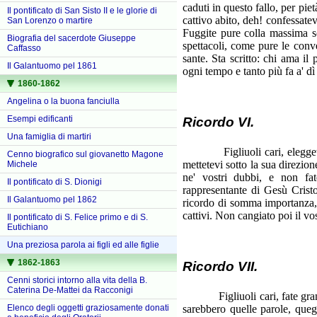
caduti in questo fallo, per piet
Il pontificato di San Sisto II e le glorie di
cattivo abito, deh! confessate
San Lorenzo o martire
Fuggite pure colla massima sol
Biografia del sacerdote Giuseppe
spettacoli, come pure le conve
Caffasso
sante. Sta scritto: chi ama il 
Il Galantuomo pel 1861
ogni tempo e tanto più fa a' dì
1860-1862
Angelina o la buona fanciulla
Esempi edificanti
Ricordo VI.
Una famiglia di martiri
Figliuoli cari, eleggetevi u
Cenno biografico sul giovanetto Magone
mettetevi sotto la sua direzion
Michele
ne' vostri dubbi, e non fat
Il pontificato di S. Dionigi
rappresentante di Gesù Crist
Il Galantuomo pel 1862
ricordo di somma importanza, ri
cattivi. Non cangiato poi il vo
Il pontificato di S. Felice primo e di S.
Eutichiano
Una preziosa parola ai figli ed alle figlie
1862-1863
Ricordo VII.
Cenni storici intorno alla vita della B.
Caterina De-Mattei da Racconigi
Figliuoli cari, fate gran cas
sarebbero quelle parole, quegl
Elenco degli oggetti graziosamente donati