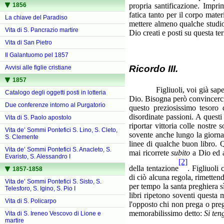
1856
propria santificazione. Impr
fatica tanto per il corpo mate
La chiave del Paradiso
mettere almeno qualche studio
Vita di S. Pancrazio martire
Dio creati e posti su questa ter
Vita di San Pietro
Il Galantuomo pel 1857
Ricordo III.
Avvisi alle figlie cristiane
1857
Figliuoli, voi già sapete che
Catalogo degli oggetti posti in lotteria
Dio. Bisogna però convincerci
Due conferenze intorno al Purgatorio
questo preziosissimo tesoro 
disordinate passioni. A quest
Vita di S. Paolo apostolo
riportar vittoria colle nostre
Vita de’ Sommi Pontefici S. Lino, S. Cleto,
sovente anche lungo la giorna
S. Clemente
linee di qualche buon libro. 
Vita de’ Sommi Pontefici S. Anacleto, S.
mai ricorrete
subito
a Dio ed a
Evaristo, S. Alessandro I
[2]
della tentazione
. Figliuoli
1857-1858
di ciò alcuna regola, rimetten
Vita de’ Sommi Pontefici S. Sisto, S.
per tempo la santa preghiera sì
Telesforo, S. Igino, S. Pio I
libri ripetono soventi questa
Vita di S. Policarpo
l'opposto chi non prega o pre
memorabilissimo detto:
Si ten
Vita di S. Ireneo Vescovo di Lione e
martire