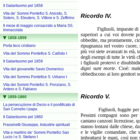
Il Galantuomo pel 1858
Vita de’ Sommi Pontefici S. Aniceto, S.
Ricordo IV.
Sotero, S. Eleutero, S. Vittore e S. Zeffirino
Il mese di maggio consacrato a Maria SS.
Figliuoli, imparate di buon'o
Immacolata
superiori a cui voi dovete p
1858-1859
obbedite, ma prontamente, cio
ripugnanza nel vostro cuore,
Porta teco cristiano
più voi siete avanzati in età, 
Vita del Sommo Pontefice S. Callisto I
degli esempi di tutte le virtù 
Il Galantuomo pel 1859
i figliuoli protervi e disubbidi
digni sunt morte
. Cioè: mal
Vita del giovanetto Savio Domenico
obbediscono ai loro genitori s
Vita del Sommo Pontefice S. Urbano I
Vita dei Sommi Pontefici S. Ponziano, S.
Antero e S. Fabiano
Ricordo V.
1859-1860
La persecuzione di Decio e il pontificato di
Figliuoli, fuggite per carit
San Cornelio I papa
Pessimi compagni sono per e
Il Galantuomo pel 1860
cantano canzoni licenziose, qu
Frassinetti Giuseppe, Industrie spirituali
stanno lontani dalle chiese, d
e le vigilie comandate, che 
Vita e martirio de’ Sommi Pontefici San
Lucio I e S. Stefano I
imbrattarsi le mani, così non s