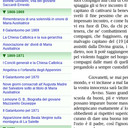
suoi compagni alla città di On
Bonetti Giovanni, Vita del giovane
spiaggia gli si fece incontro i
Saccardi Ernesto
capitano di cattivarsi la bene
1868-1869
svelò il fine pessimo che av
Rimembranza di una solennità in onore di
impensato incontro, e come fuo
Maria Ausiliatrice
vi era fuor di Dio, da chi p
Il Galantuomo pel 1869
tenera, che ne' combattimenti 
compagni, che fuggissero, egl
La Chiesa Cattolica e la sua gerarchia
malvagio capitano del {19 [45
Associazione de’ divoti di Maria
assistiti dalla Divina grazia,
Ausiliatrice
dietro, non li potè raggiunger
1869-1871
pel violento fuggire nel borgo
compagni dalle mani di quell'
I Concili generali e la Chiesa Cattolica
pregandolo a sempre custodirl
Angelina o l’orfanella degli Appennini
Giovanetti, se mai per disgra
Il Galantuomo pel 1870
mondo, e vi incitasse a mal fa
Nove giorni consacrati all’Augusta Madre
la vostra innocenza sarà facil
del Salvatore sotto al titolo di Maria
Avviso
. Siano grande
Ausiliatrice
scuola da buoni, pii e virtuo
Lemoyne G. B., Biografia del giovane
possano imparare buone massime 
Mazzarello Giuseppe
adempiscano esattamente a' lor
Il Galantuomo pel 1871
obbedienti ai rispettivi super
Apparizione della Beata Vergine sulla
curano di dare una buona istr
montagna di La Salette
l'ozio è il padre, così l'ign