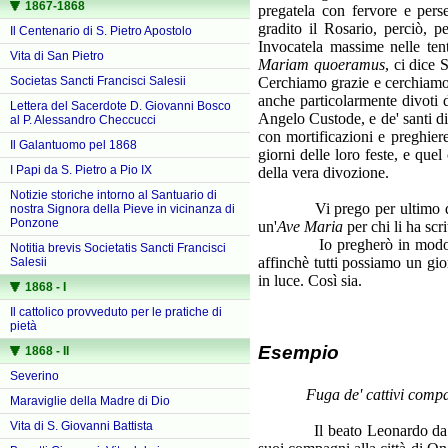
1867-1868
pregatela con fervore e pers
gradito il Rosario, perciò, p
Il Centenario di S. Pietro Apostolo
Invocatela massime nelle tenta
Vita di San Pietro
Mariam quoeramus
, ci dice
Cerchiamo grazie e cerchiamol
Societas Sancti Francisci Salesii
anche particolarmente divoti d
Lettera del Sacerdote D. Giovanni Bosco
Angelo Custode, e de' santi di
al P. Alessandro Checcucci
con mortificazioni e preghier
Il Galantuomo pel 1868
giorni delle loro feste, e quel
I Papi da S. Pietro a Pio IX
della vera divozione.
Notizie storiche intorno al Santuario di
Vi prego per ultimo di legg
nostra Signora della Pieve in vicinanza di
Ponzone
un'
Ave Maria
per chi li ha scrit
Io pregherò in modo special
Notitia brevis Societatis Sancti Francisci
affinchè tutti possiamo un gior
Salesii
in luce. Così sia.
1868 - I
Il cattolico provveduto per le pratiche di
pietà
Esempio
1868 - II
Severino
Fuga de' cattivi comp
Maraviglie della Madre di Dio
Vita di S. Giovanni Battista
Il beato Leonardo da Porto 