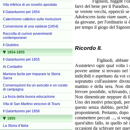
Figliuoli, fuggite l'ozio, f
Vita infelice di un novello apostata
farvi del bene per il Paradiso
se verrete vecchi, epperciò se
Il Galantuomo pel 1854
Adolescens iuxta viam suam, 
Catechismo cattolico sulle rivoluzioni
da giovane, per l'ordinario si
Conversione di una valdese [1854]
per tempo il giogo del Signor
Raccolta di curiosi avvenimenti
contemporanei
Il Giubileo
Ricordo II.
1854-1855
Il Galantuomo pel 1855
Figliuoli, abbiate tutta l
Assistetevi ogni qual volta i 
Ai Contadini
povere anime si trovano nel P
Maniera facile per imparare la Storia
indicibili e aspettano da voi 
Sacra
sopratutto coll'assistere divo
Conversazioni tra un avocato e un curato
mattino e della sera. Non dit
di campagna
fervore possibile, schivando,
Non dimenticate neppure di fa
La forza della buona educazione
Uno dei motivi principali, per
Vita di San Martino vescovo di Tours
questo senza dubbio, perchè 
Il Galantuomo pel 1856
proponimenti. Pertanto, dopo i
commettere peccati ..., si ven
1855
quest'altro fallo, in quello nè
La Storia d’Italia
occasioni da schivare per ques