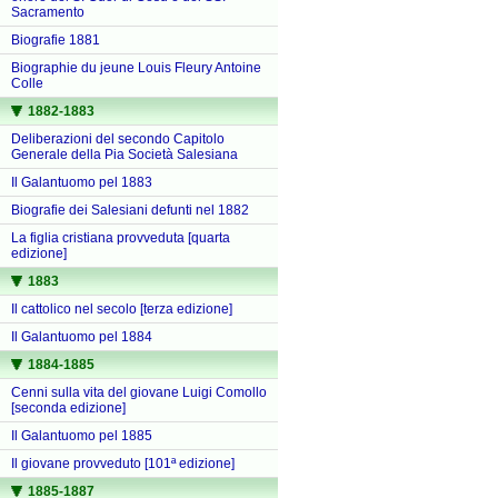
Sacramento
Biografie 1881
Biographie du jeune Louis Fleury Antoine
Colle
1882-1883
Deliberazioni del secondo Capitolo
Generale della Pia Società Salesiana
Il Galantuomo pel 1883
Biografie dei Salesiani defunti nel 1882
La figlia cristiana provveduta [quarta
edizione]
1883
Il cattolico nel secolo [terza edizione]
Il Galantuomo pel 1884
1884-1885
Cenni sulla vita del giovane Luigi Comollo
[seconda edizione]
Il Galantuomo pel 1885
Il giovane provveduto [101ª edizione]
1885-1887