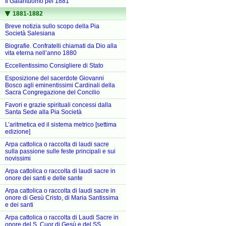
Il Galantuomo pel 1881
1881-1882
Breve notizia sullo scopo della Pia
Società Salesiana
Biografie. Confratelli chiamati da Dio alla
vita eterna nell’anno 1880
Eccellentissimo Consigliere di Stato
Esposizione del sacerdote Giovanni
Bosco agli eminentissimi Cardinali della
Sacra Congregazione del Concilio
Favori e grazie spirituali concessi dalla
Santa Sede alla Pia Società
L’aritmetica ed il sistema metrico [settima
edizione]
Arpa cattolica o raccolta di laudi sacre
sulla passione sulle feste principali e sui
novissimi
Arpa cattolica o raccolta di laudi sacre in
onore dei santi e delle sante
Arpa cattolica o raccolta di laudi sacre in
onore di Gesù Cristo, di Maria Santissima
e dei santi
Arpa cattolica o raccolta di Laudi Sacre in
onore del S. Cuor di Gesù e del SS.