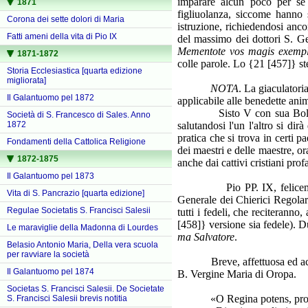
imparare alcun poco per se 
1871
figliuolanza, siccome hanno 
Corona dei sette dolori di Maria
istruzione, richiedendosi anc
Fatti ameni della vita di Pio IX
del massimo dei dottori S. Ge
Mementote vos magis exempl
1871-1872
colle parole. Lo {21 [457]} ste
Storia Ecclesiastica [quarta edizione
migliorata]
NOTA
. La giaculatori
Il Galantuomo pel 1872
applicabile alle benedette ani
Sisto V con sua Bolla Redi
Società di S. Francesco di Sales. Anno
salutandosi l'un l'altro si dir
1872
pratica che si trova in certi 
Fondamenti della Cattolica Religione
dei maestri e delle maestre, o
1872-1875
anche dai cattivi cristiani pro
Il Galantuomo pel 1873
Pio PP. IX, felicemente re
Vita di S. Pancrazio [quarta edizione]
Generale dei Chierici Regolar
Regulae Societatis S. Francisci Salesii
tutti i fedeli, che reciterann
[458]} versione sia fedele). D
Le maraviglie della Madonna di Lourdes
ma Salvatore
.
Belasio Antonio Maria, Della vera scuola
per ravviare la società
Breve, affettuosa ed acconcia
Il Galantuomo pel 1874
B. Vergine Maria di Oropa.
Societas S. Francisci Salesii. De Societate
«O Regina potens, propius
S. Francisci Salesii brevis notitia