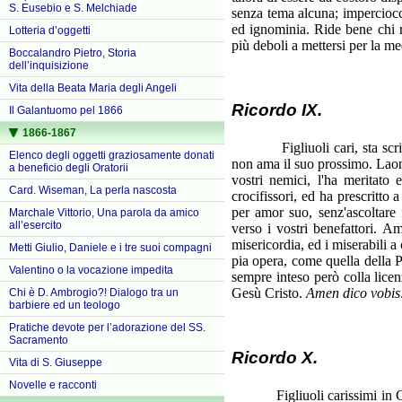
S. Eusebio e S. Melchiade
senza tema alcuna; imperciocc
ed ignominia. Ride bene chi ri
Lotteria d’oggetti
più deboli a mettersi per la m
Boccalandro Pietro, Storia
dell’inquisizione
Vita della Beata Maria degli Angeli
Ricordo IX.
Il Galantuomo pel 1866
1866-1867
Figliuoli cari, sta scritto c
Elenco degli oggetti graziosamente donati
non ama il suo prossimo. Laon
a beneficio degli Oratorii
vostri nemici, l'ha meritato
Card. Wiseman, La perla nascosta
crocifissori, ed ha prescritto
per amor suo, senz'ascoltare 
Marchale Vittorio, Una parola da amico
all’esercito
verso i vostri benefattori. A
misericordia, ed i miserabili 
Metti Giulio, Daniele e i tre suoi compagni
pia opera, come quella della P
Valentino o la vocazione impedita
sempre inteso però colla licen
Gesù Cristo.
Amen dico vobis: 
Chi è D. Ambrogio?! Dialogo tra un
barbiere ed un teologo
Pratiche devote per l’adorazione del SS.
Sacramento
Ricordo X.
Vita di S. Giuseppe
Novelle e racconti
Figliuoli carissimi in Gesù 