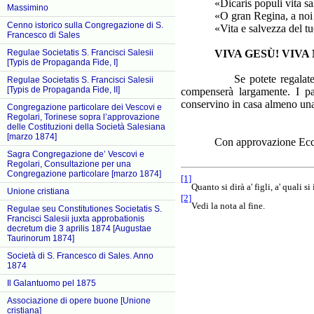
«Dicaris populi vita salu
Massimino
«O gran Regina, a noi ti 
Cenno istorico sulla Congregazione di S.
«Vita e salvezza del tuo 
Francesco di Sales
VIVA GESÙ! VIVA
Regulae Societatis S. Francisci Salesii
[Typis de Propaganda Fide, I]
Se potete regalate di ques
Regulae Societatis S. Francisci Salesii
[Typis de Propaganda Fide, II]
compenserà largamente. I par
conservino in casa almeno una
Congregazione particolare dei Vescovi e
Regolari, Torinese sopra l’approvazione
delle Costituzioni della Società Salesiana
[marzo 1874]
Con approvazione Ecclesi
Sagra Congregazione de’ Vescovi e
Regolari, Consultazione per una
Congregazione particolare [marzo 1874]
[1]
Quanto si dirà a' figli, a' quali 
Unione cristiana
[2]
Vedi la nota al fine.
Regulae seu Constitutiones Societatis S.
Francisci Salesii juxta approbationis
decretum die 3 aprilis 1874 [Augustae
Taurinorum 1874]
Società di S. Francesco di Sales. Anno
1874
Il Galantuomo pel 1875
Associazione di opere buone [Unione
cristiana]