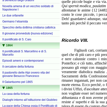
a beneficio degli Oratorii
quelle piccole bugie e via via
Qui spernit modica, paulatim 
Novella amena di un vecchio soldato di
Napoleone I
allontanar le anime {12 [448]}
conto le cose piccole, i pecca
Le due orfanelle
Deh! guardatevi adunque, state
Germano l’ebanista
tanto più perchè il peccato ve
Specchio della dottrina cristiana cattolica
Il giovane provveduto [nuova edizione]
Ricordo VIII.
Il pontificato di S. Caio
1864
Figliuoli cari, corriamo tem
Il pontificatodi S. Marcellino e di S.
quel che di più caro e più pre
Marcello
e nere calunnie contro i mini
Episodi ameni e contemporanei
Pontefice; e ciò tutto, affinch
Il cercatore della fortuna
possano gli empi con maggiore 
veramente diabolica malizia .
Il pastorello delle Alpi ovvero vita del
Sacramenti della Confessione
giovane Besucco Francesco
rimaner ingannati, per non cade
Il Galantuomo pel 1865
morte eterna. Ecco perchè, o f
1865
i divini Uffizi, d'ascoltare a
non vogliate esser nel numero 
La casa della fortuna
abbastanza e di non averne pi
Dialoghi intorno all’istituzione del Giubileo
resiste a' superbi e dà la sua 
talora di essere da costoro dis
La pace della Chiesa ossia il Pontificato di