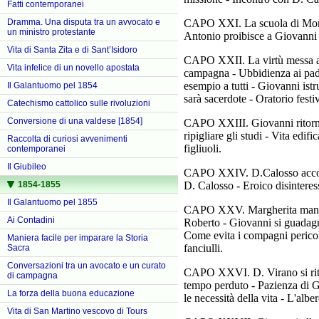
Fatti contemporanei
CAPO XXI. La scuola di Moria
Dramma. Una disputa tra un avvocato e
un ministro protestante
Antonio proibisce a Giovanni d
Vita di Santa Zita e di Sant’Isidoro
CAPO XXII. La virtù messa al
Vita infelice di un novello apostata
campagna - Ubbidienza ai padr
esempio a tutti - Giovanni istru
Il Galantuomo pel 1854
sarà sacerdote - Oratorio fes
Catechismo cattolico sulle rivoluzioni
Conversione di una valdese [1854]
CAPO XXIII. Giovanni ritorna 
ripigliare gli studi - Vita ed
Raccolta di curiosi avvenimenti
figliuoli.
contemporanei
Il Giubileo
CAPO XXIV. D.Calosso accoglie
D. Calosso - Eroico disinteres
1854-1855
Il Galantuomo pel 1855
CAPO XXV. Margherita manda G
Ai Contadini
Roberto - Giovanni si guadagn
Come evita i compagni pericol
Maniera facile per imparare la Storia
fanciulli.
Sacra
Conversazioni tra un avocato e un curato
CAPO XXVI. D. Virano si ritir
di campagna
tempo perduto - Pazienza di Gi
La forza della buona educazione
le necessità della vita - L'alb
Vita di San Martino vescovo di Tours