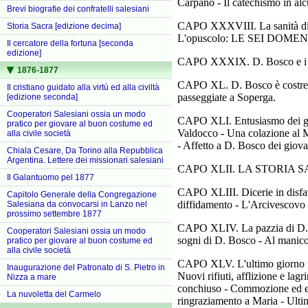
Carpano - Il catechismo in alc
Brevi biografie dei confratelli salesiani
CAPO XXXVIII. La sanità di D.
Storia Sacra [edizione decima]
L'opuscolo: LE SEI DOM
Il cercatore della fortuna [seconda
edizione]
CAPO XXXIX. D. Bosco e i co
1876-1877
CAPO XL. D. Bosco è costretto
Il cristiano guidato alla virtù ed alla civiltà
passeggiate a Soperga.
[edizione seconda]
Cooperatori Salesiani ossia un modo
CAPO XLI. Entusiasmo dei giov
pratico per giovare al buon costume ed
Valdocco - Una colazione al Mo
alla civile società
- Affetto a D. Bosco dei giova
Chiala Cesare, Da Torino alla Repubblica
Argentina. Lettere dei missionari salesiani
CAPO XLII. LA STORIA SACRA 
Il Galantuomo pel 1877
CAPO XLIII. Dicerie in disfav
Capitolo Generale della Congregazione
diffidamento - L'Arcivescovo 
Salesiana da convocarsi in Lanzo nel
prossimo settembre 1877
CAPO XLIV. La pazzia di D. Bo
Cooperatori Salesiani ossia un modo
sogni di D. Bosco - Al manico
pratico per giovare al buon costume ed
alla civile società
CAPO XLV. L'ultimo giorno ne
Inaugurazione del Patronato di S. Pietro in
Nuovi rifiuti, afflizione e lag
Nizza a mare
conchiuso - Commozione ed ent
La nuvoletta del Carmelo
ringraziamento a Maria - Ultim