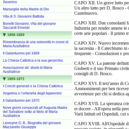
Severino
CAPO XII. Un grave lutto per l
Un altro lutto per D. Bosco - 
Maraviglie della Madre di Dio
Castelnuovo.
Vita di S. Giovanni Battista
CAPO XIII. Due consolanti fatt
Bonetti Giovanni, Vita del giovane
Saccardi Ernesto
Industria per render amene le 
certe arie popolari - Il primo 
1868-1869
Rimembranza di una solennità in onore di
CAPO XIV. Nuovo incremento de
Maria Ausiliatrice
la sacrestia - Il Catechismo i
frequente - Consolazioni e pro
Il Galantuomo pel 1869
La Chiesa Cattolica e la sua gerarchia
CAPO XV. La patente definitiva
Associazione de’ divoti di Maria
Gioberti e il suo Primato civi
Ausiliatrice
consigli di D. Bosco.
1869-1871
CAPO XVI. Il terz'anno di Con
I Concili generali e la Chiesa Cattolica
Ammonimenti per ben ricevere 
Angelina o l’orfanella degli Appennini
avvertenze per chi si dedica agl
Il Galantuomo pel 1870
CAPO XVII. La speranza cristi
Nove giorni consacrati all’Augusta Madre
et docere - All'opera nella pre
del Salvatore sotto al titolo di Maria
Varii Istituti ed Ospedali, cui
Ausiliatrice
Lemoyne G. B., Biografia del giovane
CAPO XVIII. All'Ospedale di S
Mazzarello Giuseppe
peccato taciuto, in gioventù 