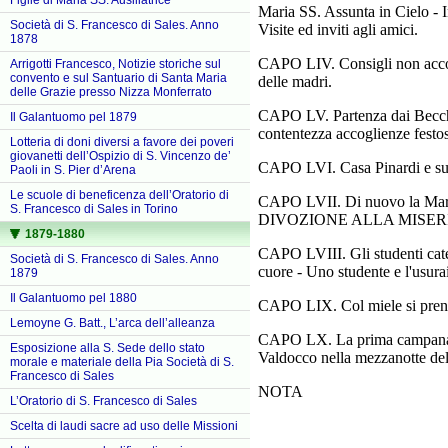
Figlie di Maria SS. Ausiliatrice
Maria SS. Assunta in Cielo - I
Società di S. Francesco di Sales. Anno
Visite ed inviti agli amici.
1878
CAPO LIV. Consigli non accolti
Arrigotti Francesco, Notizie storiche sul
convento e sul Santuario di Santa Maria
delle madri.
delle Grazie presso Nizza Monferrato
CAPO LV. Partenza dai Becchi -
Il Galantuomo pel 1879
contentezza accoglienze festos
Lotteria di doni diversi a favore dei poveri
giovanetti dell’Ospizio di S. Vincenzo de’
CAPO LVI. Casa Pinardi e sue 
Paoli in S. Pier d’Arena
Le scuole di beneficenza dell’Oratorio di
CAPO LVII. Di nuovo la Marche
S. Francesco di Sales in Torino
DIVOZIONE ALLA MISERI
1879-1880
CAPO LVIII. Gli studenti catec
Società di S. Francesco di Sales. Anno
cuore - Uno studente e l'usura
1879
Il Galantuomo pel 1880
CAPO LIX. Col miele si prendo
Lemoyne G. Batt., L’arca dell’alleanza
CAPO LX. La prima campana de
Esposizione alla S. Sede dello stato
Valdocco nella mezzanotte del
morale e materiale della Pia Società di S.
Francesco di Sales
NOTA
L’Oratorio di S. Francesco di Sales
Scelta di laudi sacre ad uso delle Missioni