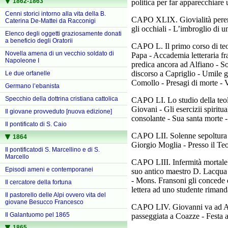
1862-1863
politica per far apparecchiare
Cenni storici intorno alla vita della B.
CAPO XLIX. Giovialità perenn
Caterina De-Mattei da Racconigi
gli occhiali - L’imbroglio di
Elenco degli oggetti graziosamente donati
a beneficio degli Oratorii
CAPO L. Il primo corso di teolo
Novella amena di un vecchio soldato di
Papa - Accademia letteraria fr
Napoleone I
predica ancora ad Alfiano - So
discorso a Capriglio - Umile 
Le due orfanelle
Comollo - Presagi di morte - V
Germano l’ebanista
Specchio della dottrina cristiana cattolica
CAPO LI. Lo studio della teol
Giovani - Gli esercizii spirit
Il giovane provveduto [nuova edizione]
consolante - Sua santa morte 
Il pontificato di S. Caio
CAPO LII. Solenne sepoltura d
1864
Giorgio Moglia - Presso il Te
Il pontificatodi S. Marcellino e di S.
Marcello
CAPO LIII. Infermità mortale e
Episodi ameni e contemporanei
suo antico maestro D. Lacqua 
- Mons. Fransoni gli concede d
Il cercatore della fortuna
lettera ad uno studente rimand
Il pastorello delle Alpi ovvero vita del
giovane Besucco Francesco
CAPO LIV. Giovanni va ad Avig
Il Galantuomo pel 1865
passeggiata a Coazze - Festa 
1865