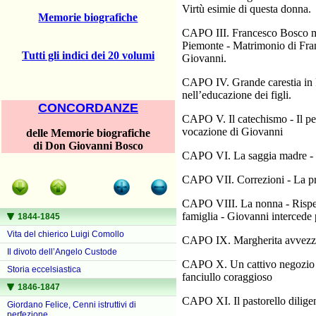
Virtù esimie di questa donna.
Memorie biografiche
CAPO III. Francesco Bosco mode
Piemonte - Matrimonio di Fra
Tutti gli indici dei 20 volumi
Giovanni.
CAPO IV. Grande carestia in P
nell’educazione dei figli.
CONCORDANZE
CAPO V. Il catechismo - Il pen
vocazione di Giovanni
delle Memorie biografiche
di Don Giovanni Bosco
CAPO VI. La saggia madre - I f
CAPO VII. Correzioni - La pru
CAPO VIII. La nonna - Rispetto
famiglia - Giovanni intercede p
1844-1845
Vita del chierico Luigi Comollo
CAPO IX. Margherita avvezza i f
Il divoto dell’Angelo Custode
CAPO X. Un cattivo negozio - I 
Storia eccelsiastica
fanciullo coraggioso
1846-1847
CAPO XI. Il pastorello diligen
Giordano Felice, Cenni istruttivi di
perfezione