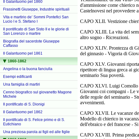
Il Galantuomo pel 1860
d'ammissione come chierico ne
Frassinetti Giuseppe, Industrie spirituali
Castelnovesi nel provvedere a 
Vita e martirio de’ Sommi Pontefici San
CAPO XLII. Vestizione cbierica
Lucio I e S. Stefano I
Il pontificato di San Sisto II e le glorie di
CAPO XLIII. La vita del semi
San Lorenzo o martire
altro sogno - Ricreazioni.
Biografia del sacerdote Giuseppe
Caffasso
CAPO XLIV. Prontezza di Giov
del ginnasio - Vigoria di Gio
Il Galantuomo pel 1861
1860-1862
CAPO XLV. Giovanni riporta il
Angelina o la buona fanciulla
ripetitore di lingua greca ai g
seminario Sua povertà.
Esempi edificanti
Una famiglia di martiri
CAPO XLVI. Luigi Comollo entr
Giovanni coi compagni - Le visi
Cenno biografico sul giovanetto Magone
delle regole del seminario - S
Michele
avvenimenti.
Il pontificato di S. Dionigi
Il Galantuomo pel 1862
CAPO XLVII. Le vacanze del c
Modello di chierico in vacanza 
Il pontificato di S. Felice primo e di S.
dell'ebraico e del francese - S
Eutichiano
Una preziosa parola ai figli ed alle figlie
CAPO XLVIII. Prima predica d