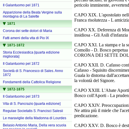
pericolo imminente, avvertend
Il Galantuomo pel 1871
Apparizione della Beata Vergine sulla
CAPO XIX. L'apostolato nelle c
montagna di La Salette
Franca risolutezza - L amicizia
1871
CAPO XX. Deferenza di Mons. 
Corona dei sette dolori di Maria
insidiosa - Gli Asili d'infanzi
Fatti ameni della vita di Pio IX
CAPO XXI. La stampa e la scuol
1871-1872
Comollo - D. Bosco perpetua
Storia Ecclesiastica [quarta edizione
CORONA DEI SETTE DOLO
migliorata]
Il Galantuomo pel 1872
CAPO XXII. D. Cafasso confer
Cafasso - Squisito discerniment
Società di S. Francesco di Sales. Anno
1872
Guala lo distorna dall'accettar
la volontà del Signore.
Fondamenti della Cattolica Religione
1872-1875
CAPO XXIII. L'Abate Aporti a 
Bosco coll'Aporti - La prudenz
Il Galantuomo pel 1873
Vita di S. Pancrazio [quarta edizione]
CAPO XXIV. Preoccupazioni per
Ne attira più il miele che l'ac
Regulae Societatis S. Francisci Salesii
predicazione.
Le maraviglie della Madonna di Lourdes
CAPO XXV. D. Bosco è destina
Belasio Antonio Maria, Della vera scuola