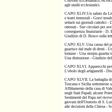
Convitto Ecclesiastico, ed es
agli studii ecclesiastici.
CAPO XLIV.Un saluto da Lisbo
e teatri immorali - Gravi insul
settarii sui giornali cattol
ottenuti - Sue circolari per av
conseguenza finanziarie - D. Bo
Giudizio di D. Bosco sulla lett
CAPO XLV. Una causa del prest
guarisce dal male di denti - U
lontane - Una storpia guarita 
Una distrazione - Giudizio de
CAPO XLVI. Apparecchi per una
L'obolo degli artigianelli - D
CAPO XLVII. La battaglia di 
Toscana e Sicilia sottomesse ag
Affittamento della casa di Val
negli Stati Papali; alcune Pot
Sentimenti del Papa nel riceve
giovani dell'Oratorio di S. Lui
alle decisioni della Chiesa - S