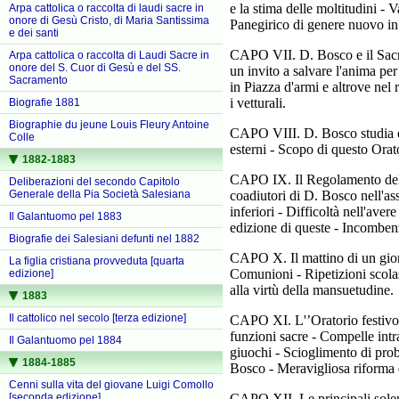
e la stima delle moltitudini - 
Arpa cattolica o raccolta di laudi sacre in
onore di Gesù Cristo, di Maria Santissima
Panegirico di genere nuovo in
e dei santi
CAPO VII. D. Bosco e il Sacra
Arpa cattolica o raccolta di Laudi Sacre in
onore del S. Cuor di Gesù e del SS.
un invito a salvare l'anima pe
Sacramento
in Piazza d'armi e altrove nel 
i vetturali.
Biografie 1881
Biographie du jeune Louis Fleury Antoine
CAPO VIII. D. Bosco studia
Colle
esterni - Scopo di questo Orat
1882-1883
CAPO IX. Il Regolamento dell'O
Deliberazioni del secondo Capitolo
coadiutori di D. Bosco nell'ass
Generale della Pia Società Salesiana
inferiori - Difficoltà nell'aver
Il Galantuomo pel 1883
edizione di queste - Incombenze
Biografie dei Salesiani defunti nel 1882
CAPO X. Il mattino di un giorn
La figlia cristiana provveduta [quarta
Comunioni - Ripetizioni scola
edizione]
alla virtù della mansuetudine.
1883
Il cattolico nel secolo [terza edizione]
CAPO XI. L'’Oratorio festivo d
funzioni sacre - Compelle intr
Il Galantuomo pel 1884
giuochi - Scioglimento di prob
1884-1885
Bosco - Meravigliosa riforma d
Cenni sulla vita del giovane Luigi Comollo
CAPO XII. Le principali solenn
[seconda edizione]