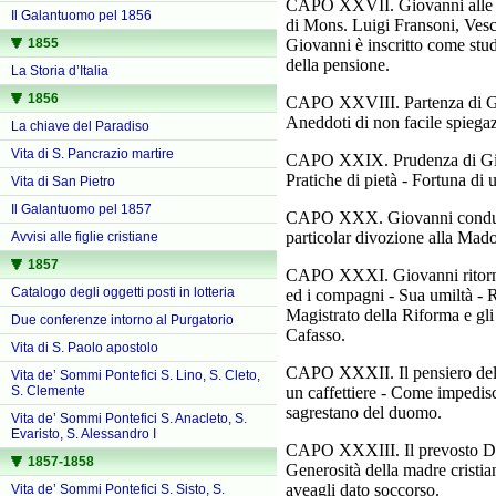
CAPO XXVII. Giovanni alle vac
Il Galantuomo pel 1856
di Mons. Luigi Fransoni, Vesc
Giovanni è inscritto come stud
1855
della pensione.
La Storia d’Italia
1856
CAPO XXVIII. Partenza di Giov
Aneddoti di non facile spiega
La chiave del Paradiso
Vita di S. Pancrazio martire
CAPO XXIX. Prudenza di Giovan
Pratiche di pietà - Fortuna di
Vita di San Pietro
Il Galantuomo pel 1857
CAPO XXX. Giovanni conduce i
particolar divozione alla Mado
Avvisi alle figlie cristiane
1857
CAPO XXXI. Giovanni ritorna a
Catalogo degli oggetti posti in lotteria
ed i compagni - Sua umiltà - R
Magistrato della Riforma e gl
Due conferenze intorno al Purgatorio
Cafasso.
Vita di S. Paolo apostolo
CAPO XXXII. Il pensiero della
Vita de’ Sommi Pontefici S. Lino, S. Cleto,
un caffettiere - Come impedisce 
S. Clemente
sagrestano del duomo.
Vita de’ Sommi Pontefici S. Anacleto, S.
Evaristo, S. Alessandro I
CAPO XXXIII. Il prevosto D. 
1857-1858
Generosità della madre cristia
aveagli dato soccorso.
Vita de’ Sommi Pontefici S. Sisto, S.