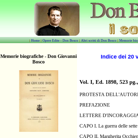
Home
Opere Edite - Don Bosco
Altri scritti di Don Bosco
Memorie bio
|
|
|
|
Memorie biografiche - Don Giovanni
Indice dei 20
Bosco
Vol. I, Ed. 1898, 523 
PROTESTA DELL'AUTOR
PREFAZIONE
LETTERE D'INCORAGG
CAPO I. La guerra delle sette 
CAPO II. Margherita Occhiena