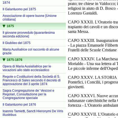
1874
prato; tre chiese in Valdocco; 
religiosi in aiuto di D. Bosco
Il Galantuomo pel 1875
Lorenzo Gastaldi.
Associazione di opere buone [Unione
cristiana]
CAPO XXXII. L'Oratorio traspo
1875
trapianto dei cavoli e un disco
santa Messa.
Il giovane provveduto [quarantesima
seconda edizione]
CAPO XXXIII. Inaugurazione de
Il Giubileo del 1875
- La piazza Emanuele Filiberto
Maria Ausiliatrice col racconto di alcune
Fratelli delle Scuole Cristiane
grazie
CAPO XXXIV. La Marchesa Bar
1875-1876
Morialdo - Una sua lettera al 
Opera di Maria Ausialiatrice per le
Le piccole inferme dell'Ospeda
vocazioni allo stato ecclesiastico
Regole o Costituzioni della Società di S.
CAPO XXXV. LA STORIA ECCL
Francesco di Sales secondo il decreto di
Pontefici, i Concilii, i progres
approvazione del 3 aprile 1874
giovinetti.
Sagra Congregazione de’ Vescovi e
Regolari, Consultazione per la
CAPO XXXVI. Nuove accuse d'un
Congregazione speciale
radunanze catechistiche nella 
Il Galantuomo pel 1876
fortezza - L'Oratorio ambulante
Ioannis Tamietti, Sancti Hieronymi De Viris
CAPO XXXVII. L'Oratorio e le 
illustribus