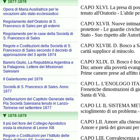
1877-1878
CAPO XLVI. La presa di posses
Opera di Maria Ausiliatrice per le
tenuto all'Oratorio - L'abile p
vocazioni allo stato ecclesiastico
Regolamento dell’Oratorio di S.
CAPO XLVII. Nuove intimazion
Francesco di Sales per gli esterni
protettore - Le guardie civich
Regolamento per le case della Società di
Stato - Suo rispetto alle Autorit
S. Francesco di Sales
CAPO XLVIII. D. Bosco a Sassi
Regole o Costituzioni della Società di S.
Francesco di Sales secondo il decreto di
carità supplisce al miracolo.
approvazione del 3 aprile 1874
CAPO XLIX. D. Bosco è licenzi
Bareris Giulio, La Repubblica Argentina e
la Patagonia. Lettere dei Missionari
Dio; amore alla povertà evange
Salesiani
Prime camere prese ad affitto 
Il Galantuomo pel 1878
CAPO L. L'ENOLOGO ITALIANO
Società di S. Francesco di Sales. Anno
Frenetiche dimostrazioni di g
1877
Santa di Viù.
Deliberazioni del Capitolo Generale della
Pia Società Salesiana tenuto in Lanzo-
CAPO LI. IL SISTEMA METRIC
Torinese nel settembre 1877
scioglimento di un problema - I
1878-1879
CAPO LII. Amore alla chiesuola
Il più bel fiore del Collegio Apostolico
Amore e pietà dei giovani per
ossia la elezione di Leone XIII
Regole o Costituzioni per l’Istituto delle
CAPO LIII. Convalescenza a Ca