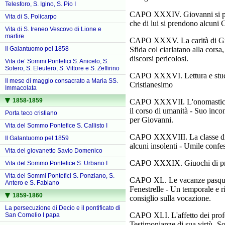
Telesforo, S. Igino, S. Pio I
CAPO XXXIV. Giovanni si prese
Vita di S. Policarpo
che di lui si prendono alcuni 
Vita di S. Ireneo Vescovo di Lione e
martire
CAPO XXXV. La carità di Giova
Sfida col ciarlatano alla corsa
Il Galantuomo pel 1858
discorsi pericolosi.
Vita de’ Sommi Pontefici S. Aniceto, S.
Sotero, S. Eleutero, S. Vittore e S. Zeffirino
CAPO XXXVI. Lettura e studio d
Il mese di maggio consacrato a Maria SS.
Cristianesimo
Immacolata
1858-1859
CAPO XXXVII. L'onomastico d
il corso di umanità - Suo inc
Porta teco cristiano
per Giovanni.
Vita del Sommo Pontefice S. Callisto I
CAPO XXXVIII. La classe di r
Il Galantuomo pel 1859
alcuni insolenti - Umile confe
Vita del giovanetto Savio Domenico
CAPO XXXIX. Giuochi di prest
Vita del Sommo Pontefice S. Urbano I
Vita dei Sommi Pontefici S. Ponziano, S.
CAPO XL. Le vacanze pasquali
Antero e S. Fabiano
Fenestrelle - Un temporale e ri
1859-1860
consiglio sulla vocazione.
La persecuzione di Decio e il pontificato di
CAPO XLI. L'affetto dei profes
San Cornelio I papa
Testimonianze di sua virtù- So