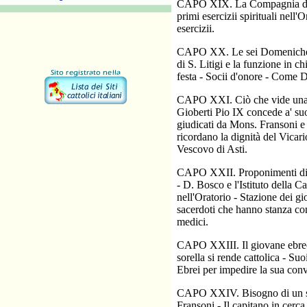
CAPO XIX. La Compagnia di S. 
primi esercizii spirituali nell
esercizii.
CAPO XX. Le sei Domeniche di 
di S. Litigi e la funzione in c
festa - Socii d'onore - Come D
CAPO XXI. Ciò che vide una s
Gioberti Pio IX concede a' suoi
giudicati da Mons. Fransoni e 
ricordano la dignità del Vicari
Vescovo di Asti.
CAPO XXII. Proponimenti di D.
- D. Bosco e l'Istituto della 
nell'Oratorio - Stazione dei g
sacerdoti che hanno stanza con
medici.
CAPO XXIII. Il giovane ebreo
sorella si rende cattolica - S
Ebrei per impedire la sua conv
CAPO XXIV. Bisogno di un se
Fransoni - Il capitano in cerc