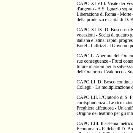
CAPO XLVIII. Visite dei Vesco
d'argento - A S. Ignazio sopra 
Liberazione di Roma - Morte di
della prudenza e carità di D. 
CAPO XLIX. D. Bosco risolve di
vocazioni - Scelta di quattro 
italiana e latina: rapidi progr
Borel - Indirizzi al Governo p
CAPO L. Apertura dell'Oratorio
sue conseguenze - Frutti consol
future missioni per la salvezz
dell'Oratorio di Valdocco - Su
CAPO LI. D. Bosco continua la 
Collegii - La moltiplicazione d
CAPO LII. L'Oratorio di S. Fra
corrispondenza - Le ricreazion
Preghiera affettuosa - Un'anti
Origine del teatrino per gli in
CAPO LIII. Il sistema metrico s
Economato - Fatiche di D. Bosco