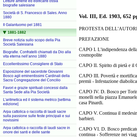
Letture amene ed edificanti ossia
biografie salesiane
Società di S. Francesco di Sales. Anno
Vol. III, Ed. 1903, 652
1880
Il Galantuomo pel 1881
PROTESTA DELL'AUTOR
1881-1882
PREFAZIONE
Breve notizia sullo scopo della Pia
Società Salesiana
CAPO I. L'indipendenza della pat
Biografie. Confratelli chiamati da Dio alla
cosmopolite
vita eterna nell’anno 1880
Eccellentissimo Consigliere di Stato
CAPO II. Spirito di pietà
Esposizione del sacerdote Giovanni
CAPO III. Povertà e mortificaz
Bosco agli eminentissimi Cardinali della
Sacra Congregazione del Concilio
premii - Infestazione diabolic
Favori e grazie spirituali concessi dalla
CAPO IV. D. Bosco per Torino in
Santa Sede alla Pia Società
monelli nella piazza Emanuele 
L’aritmetica ed il sistema metrico [settima
casa Pinardi.
edizione]
Arpa cattolica o raccolta di laudi sacre
CAPO V. Continua il medesimo 
sulla passione sulle feste principali e sui
barbieri.
novissimi
Arpa cattolica o raccolta di laudi sacre in
CAPO VI. D. Bosco predicator
onore dei santi e delle sante
continua - Sofferenze nei viagg