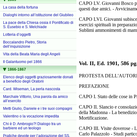
CAPO LV. Giovanni Bosco prefe
La casa della fortuna
questi due amici. - Avviciname
Dialoghi intorno all’istituzione del Giubileo
CAPO LVI. Giovanni subisce gli
La pace della Chiesa ossia il Pontificato di
esercizi spirituali in preparaz
S. Eusebio e S. Melchiade
Sublimi ammonimenti di mam
Lotteria d’oggetti
Boccalandro Pietro, Storia
dell’inquisizione
Vita della Beata Maria degli Angeli
Il Galantuomo pel 1866
Vol. II, Ed. 1901, 586 
1866-1867
PROTESTA DELL'AUTOR
Elenco degli oggetti graziosamente donati
a beneficio degli Oratorii
PREFAZIONE
Card. Wiseman, La perla nascosta
CAPO I. Stato delle cose in Pi
Marchale Vittorio, Una parola da amico
all’esercito
CAPO II. Slancio e consolazion
Metti Giulio, Daniele e i tre suoi compagni
della Madonna - La benedizione
Valentino o la vocazione impedita
Mortificazione.
Chi è D. Ambrogio?! Dialogo tra un
CAPO III. Visite doverose - L
barbiere ed un teologo
Carlo Palazzolo - Studi partico
Pratiche devote per l’adorazione del SS.