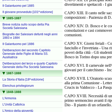
divertimenti e spettacoli - I gi
Il Galantuomo pel 1885
Il giovane provveduto [101ª edizione]
CAPO XIII. Il canto nelle sac
composizioni - Pazienza di D. 
1885-1887
Breve notizia sullo scopo della Pia
CAPO XIV. D. Bosco e le confe
Società Salesiana
consolazioni e casi commovent
Biografie dei Salesiani defunti negli anni
comunioni.
1883 e 1884
CAPO XV. Giorni feriali - Cont
Il Galantuomo pel 1886
fanciullo e l'invetriata - Una 
Deliberazioni del secondo Capitolo
poveri della città - Gli studen
Generale delle Figlie di Maria SS.
Bosco in Torino dopo una pred
Ausiliatrice
Deliberazioni del terzo e quarto Capitolo
CAPO XVI. Il carnevale nell'Or
Generale della Pia Società Salesiana
giovani per il catechismo - Inc
1887-1888
CAPO XVII. L'Oratorio scuola 
La Storia d’Italia [18ª edizione]
alla prima Comunione - Lettera
Elenchus privilegiorum
Crucis in Valdocco - La Pasqua
1848-1888
CAPO XVIII. Necessità di un os
L'Armonia
primo sermoncino avanti il rip
Dio - Il pianto di un orfanello.
L'Unità Cattolica
L'Amico della gioventù