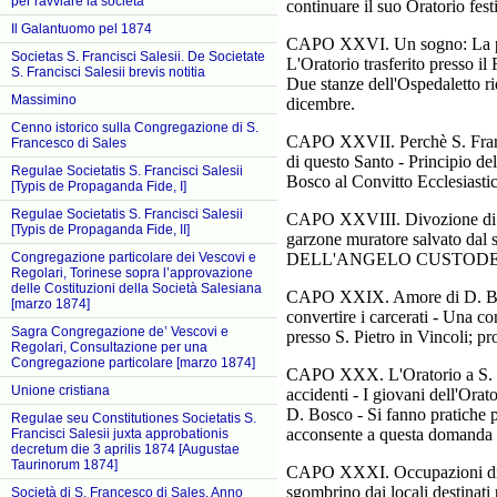
per ravviare la società
continuare il suo Oratorio fes
Il Galantuomo pel 1874
CAPO XXVI. Un sogno: La pastor
Societas S. Francisci Salesii. De Societate
L'Oratorio trasferito presso il
S. Francisci Salesii brevis notitia
Due stanze dell'Ospedaletto rid
Massimino
dicembre.
Cenno istorico sulla Congregazione di S.
CAPO XXVII. Perchè S. Frances
Francesco di Sales
di questo Santo - Principio del
Regulae Societatis S. Francisci Salesii
Bosco al Convitto Ecclesiastic
[Typis de Propaganda Fide, I]
Regulae Societatis S. Francisci Salesii
CAPO XXVIII. Divozione di D
[Typis de Propaganda Fide, II]
garzone muratore salvato dal 
Congregazione particolare dei Vescovi e
DELL'ANGELO CUSTODE
Regolari, Torinese sopra l’approvazione
delle Costituzioni della Società Salesiana
CAPO XXIX. Amore di D. Bosco 
[marzo 1874]
convertire i carcerati - Una c
Sagra Congregazione de’ Vescovi e
presso S. Pietro in Vincoli; pr
Regolari, Consultazione per una
Congregazione particolare [marzo 1874]
CAPO XXX. L'Oratorio a S. Pie
Unione cristiana
accidenti - I giovani dell'Orato
D. Bosco - Si fanno pratiche 
Regulae seu Constitutiones Societatis S.
acconsente a questa domanda -
Francisci Salesii juxta approbationis
decretum die 3 aprilis 1874 [Augustae
Taurinorum 1874]
CAPO XXXI. Occupazioni di D.
sgombrino dai locali destinati 
Società di S. Francesco di Sales. Anno