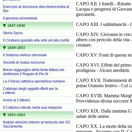
CAPO XII. I fratelli - Ritratt
Esercizio di divozione alla misericordia di
Lacqua e progressi di Giovanni
Dio
giovanetti.
Il giovane provveduto
CAPO XIII. I saltimbanchi - Gi
1847-1848
Storia Sacra
CAPO XIV. Giovanni in cerca d
albero con pericolo della vita 
Il Cristiano guidato alla virtù ed alla civiltà
creature.
1849-1853
CAPO XV. Fonti di questa stor
Il Sistema metrico decimale
Società di mutuo soccorso
CAPO XVI. Effetti del primo s
prodigiosa - Alcuni aneddoti.
Breve ragguaglio della festa fattasi nel
distribuire il Regalo di Pio IX
CAPO XVII. Trattenimenti di Gi
La Chiesa cattolica-apostolica-romana
primo Oratorio festivo - Col c
Catalogo degli oggetti offerti per la
Lotteria
CAPO XVIII. Mamma Margherita s
Avvisi ai Cattolici
Provvidenza divina soccorre Ma
Il Cattolico istruito nella sua religione
CAPO XIX. Dalla mamma Giovann
1853-1854
salute delle anime.
Notizie storiche intorno al miracolo del SS.
CAPO XX. La morte della nonn
Sacramento
missione - Incontro con D. Cal