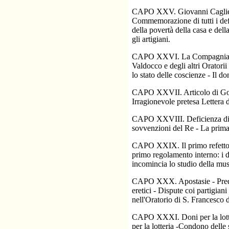
CAPO XXV. Giovanni Cagliero -
Commemorazione di tutti i def
della povertà della casa e del
gli artigiani.
CAPO XXVI. La Compagnia di S
Valdocco e degli altri Oratorii
lo stato delle coscienze - Il d
CAPO XXVII. Articolo di Goffr
Irragionevole pretesa Lettera 
CAPO XXVIII. Deficienza di me
sovvenzioni del Re - La prima 
CAPO XXIX. Il primo refettorio
primo regolamento interno: i do
incomincia lo studio della mus
CAPO XXX. Apostasie - Predica
eretici - Dispute coi partigiani
nell'Oratorio di S. Francesco d
CAPO XXXI. Doni per la lotter
per la lotteria -Condono delle 