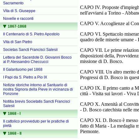
Sacramento
CAPO IV. Proposte d'impieghi 
Vita di S. Giuseppe
nell'avviarsi a Torino - Abban
Novelle e racconti
CAPO V. Accoglienze al Convit
1867-1868
CAPO VI. Spettacolo miserando 
Il Centenario di S. Pietro Apostolo
quadro delle miserie umane - 
Vita di San Pietro
Societas Sancti Francisci Salesii
CAPO VII. Le prime relazioni d
disposizioni della, Provviden
Lettera del Sacerdote D. Giovanni Bosco
missione di D. Bosco.
al P. Alessandro Checcucci
Il Galantuomo pel 1868
CAPO VIII. Un altro merito del
Progressi di D. Bosco in questi
I Papi da S. Pietro a Pio IX
Notizie storiche intorno al Santuario di
CAPO IX. Il primo canto a Mari
nostra Signora della Pieve in vicinanza di
città - Visita sui lavori - Viva
Ponzone
Notitia brevis Societatis Sancti Francisci
CAPO X. Amenità al Convitto - 
Salesii
- D. Bosco catechista nelle m
1868 - I
CAPO XI. D. Bosco è messo alla
Il cattolico provveduto per le pratiche di
fatto di Maria - La medaglia 
pietà
Piemonte.
1868 - II