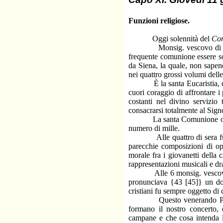
Funzioni religiose.
Oggi solennità del
Cor
Monsig. vescovo di Mondovì
frequente comunione essere sor
da Siena, la quale, non sapen
nei quattro grossi volumi dell
È la santa Eucaristia, disse 
cuori coraggio di affrontare i
costanti nel divino servizio
consacrarsi totalmente al Sign
La santa Comunione oggi fu 
numero di mille.
Alle quattro di sera fu data
parecchie composizioni di opp
morale fra i giovanetti della
rappresentazioni musicali e d
Alle 6 monsig. vescovo di 
pronunciava {43 [45]} un dot
cristiani fu sempre oggetto di
Questo venerando Prelato, 
formano il nostro concerto, 
campane e che cosa intenda la