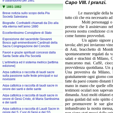
Il Galantuomo pel 1881
Capo VIII. I pranzi.
1881-1882
Le maraviglie della bontà d
Breve notizia sullo scopo della Pia
Società Salesiana
tutto ciò che era necessario a
Molti personaggi o perchè 
Biografie. Confratelli chiamati da Dio alla
persone che li assistevano ne
vita eterna nell’anno 1880
povera nostra condizione ci r
Eccellentissimo Consigliere di Stato
come fummo provveduti.
Esposizione del sacerdote Giovanni
Un agiato signore pose a no
Bosco agli eminentissimi Cardinali della
tavola; altri poi inviarono vino
Sacra Congregazione del Concilio
di Asti, bracchetto di Momb
Favori e grazie spirituali concessi dalla
spontaneamente regalati da va
Santa Sede alla Pia Società
salati e strachini di Milano, 
L’aritmetica ed il sistema metrico [settima
mancarono mai. Caffè, ciocco
edizione]
provvidenza quotidiana. Un g
Una proveniva da Milano, l'
Arpa cattolica o raccolta di laudi sacre
sulla passione sulle feste principali e sui
gratuitamente ogni giorno confe
novissimi
fatte da paesi cotanto distanti 
mano in mano che quelle offer
Arpa cattolica o raccolta di laudi sacre in
onore dei santi e delle sante
testimoni oculari non sapevano
dimanda. Anzi molti oblatori e
Arpa cattolica o raccolta di laudi sacre in
guisa guidati dal solo spirito
onore di Gesù Cristo, di Maria Santissima
e dei santi
per promuovere le sue glor
imbandivano la nostra mensa, 
Arpa cattolica o raccolta di Laudi Sacre in
onore del S. Cuor di Gesù e del SS.
non siano stati mossi dallo sp