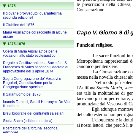
le prescrizioni della Chiesa
1875
Consacrazione.
Il giovane provveduto [quarantesima
seconda edizione]
Il Giubileo del 1875
Capo V. Giorno 9 di 
Maria Ausiliatrice col racconto di alcune
grazie
1875-1876
Funzioni religiose.
Opera di Maria Ausialiatrice per le
Le sacre funzioni in questo 
vocazioni allo stato ecclesiastico
Metropolitana rappresentati d
Regole o Costituzioni della Società di S.
canonico penitenziere.
Francesco di Sales secondo il decreto di
La Consacrazione cominciava
approvazione del 3 aprile 1874
messa nella novella chiesa; al
Sagra Congregazione de’ Vescovi e
Nel modo più solenne i vesp
Regolari, Consultazione per la
Congregazione speciale
l'Antifona
Sancta Maria, succ
era tale la moltitudine di g
Il Galantuomo pel 1876
facevano gli uni per entrare, gl
Ioannis Tamietti, Sancti Hieronymi De Viris
pronunziate dal Vescovo di Ca
illustribus
Egli adunque montava pel pr
Brevi biografie dei confratelli salesiani
del culto esterno non per rigu
L'eloquenza e la dottrina co
Storia Sacra [edizione decima]
ai nostri lettori, che perciò li
Il cercatore della fortuna [seconda
edizione]