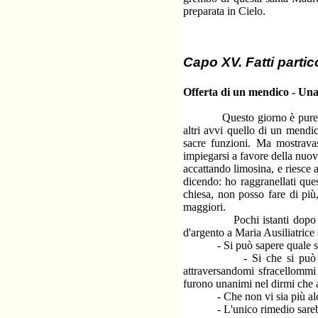
preparata in Cielo.
Capo XV. Fatti partico
Offerta di un mendico - Una
Questo giorno è pure memora
altri avvi quello di un mendic
sacre funzioni. Ma mostravas
impiegarsi a favore della nuova
accattando limosina, e riesce a
dicendo: ho raggranellati ques
chiesa, non posso fare di più,
maggiori.
Pochi istanti dopo giunse
d'argento a Maria Ausiliatrice 
- Si può sapere quale sia
- Si che si può sapere. 
attraversandomi sfracellommi
furono unanimi nel dirmi che a
- Che non vi sia più alcun 
- L'unico rimedio sarebbe 