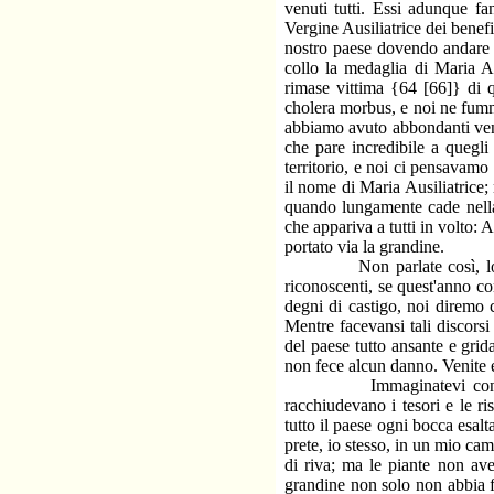
venuti tutti. Essi adunque fa
Vergine Ausiliatrice dei benef
nostro paese dovendo andare al
collo la medaglia di Maria A
rimase vittima {64 [66]} di qu
cholera morbus, e noi ne fummo
abbiamo avuto abbondanti ven
che pare incredibile a quegli
territorio, e noi ci pensavamo 
il nome di Maria Ausiliatrice;
quando lungamente cade nella 
che appariva a tutti in volto:
portato via la grandine.
Non parlate così, loro ris
riconoscenti, se quest'anno co
degni di castigo, noi diremo 
Mentre facevansi tali discorsi
del paese tutto ansante e grid
non fece alcun danno. Venite 
Immaginatevi con quale pr
racchiudevano i tesori e le r
tutto il paese ogni bocca esalt
prete, io stesso, in un mio ca
di riva; ma le piante non av
grandine non solo non abbia f