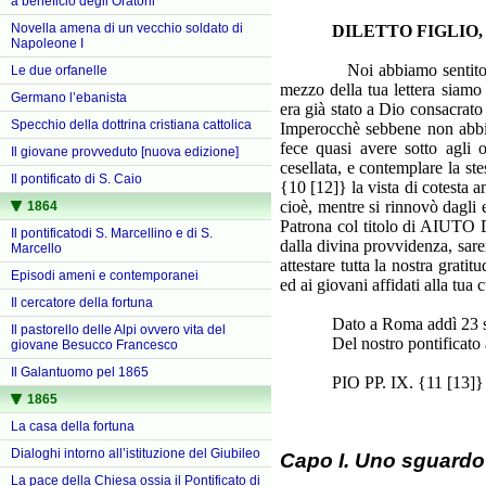
a beneficio degli Oratorii
Novella amena di un vecchio soldato di
DILETTO FIGLIO
Napoleone I
Noi abbiamo sentito quasi l
Le due orfanelle
mezzo della tua lettera siamo 
Germano l’ebanista
era già stato a Dio consacra
Specchio della dottrina cristiana cattolica
Imperocchè sebbene non abbiam
fece quasi avere sotto agli 
Il giovane provveduto [nuova edizione]
cesellata, e contemplare la st
Il pontificato di S. Caio
{10 [12]}
la vista di cotesta
cioè, mentre si rinnovò dagli 
1864
Patrona col titolo di AIUTO D
Il pontificatodi S. Marcellino e di S.
dalla divina provvidenza, sare
Marcello
attestare tutta la nostra grati
Episodi ameni e contemporanei
ed ai giovani affidati alla tua
Il cercatore della fortuna
Dato a Roma addì 23 set
Il pastorello delle Alpi ovvero vita del
Del nostro pontificato an
giovane Besucco Francesco
Il Galantuomo pel 1865
PIO PP. IX. {11 [13]} {
1865
La casa della fortuna
Dialoghi intorno all’istituzione del Giubileo
Capo I. Uno sguardo 
La pace della Chiesa ossia il Pontificato di