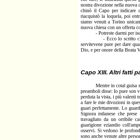
nostra divozione nella nuova c
chinò il Capo per indicare 
riacquistò la loquela, poi ent
siamo venuti a Torino unicam
nuova chiesa con un offerta co
- Potreste darmi per iscrit
- Ecco lo scritto che tenev
servitevene pure per dare qua
Dio, e per onore della Beata 
Capo XIII. Altri fatti p
Mentre in cotal guisa si pa
preamboli disse: Io pure son v
perduta la vista, i più valent
a fare le mie divozioni in qu
guari perfettamente. Lo guard
Signora milanese che prese a
travagliato da un orribile 
guarigione eziandio coll'amp
osservi. Si vedono le profon
sono anche venute altre person