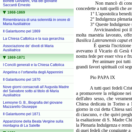
Bonetti Giovanni, Vita del giovane
Non mancò di concorrere co
Saccardi Ernesto
concedette a tutti quelli che 
1868-1869
1° L'apostolica benedizione
2° Indulgenza plenaria tutte
Rimembranza di una solennità in onore di
3° Queste Indulgenze sono a
Maria Ausiliatrice
Avvicinandosi poi il temp
Il Galantuomo pel 1869
molta maestria lavorato, offe
La Chiesa Cattolica e la sua gerarchia
Basilica Lateranensis caput 
È questa l'iscrizione che s
Associazione de’ divoti di Maria
Ausiliatrice
avevamo il Vicario di Gesù Cr
nostra fede per esser viva e f
1869-1871
Per animare poi tutti a pre
I Concili generali e la Chiesa Cattolica
grandi favori spirituali col se
Angelina o l’orfanella degli Appennini
Pio PAPA IX
Il Galantuomo pel 1870
Nove giorni consacrati all’Augusta Madre
A tutti quei fedeli Cristiani
del Salvatore sotto al titolo di Maria
a promuovere la religione nei f
Ausiliatrice
dell'altro sesso, che veramen
Lemoyne G. B., Biografia del giovane
Chiesa dedicata in Torino 
Mazzarello Giuseppe
giorno in cui detta Chiesa sa
di ciascuno, e che quivi preghe
Il Galantuomo pel 1871
la esaltazione di S. Madre Chi
Apparizione della Beata Vergine sulla
la Plenaria Indulgenza e remiss
montagna di La Salette
di quei fedeli che congiunte a 