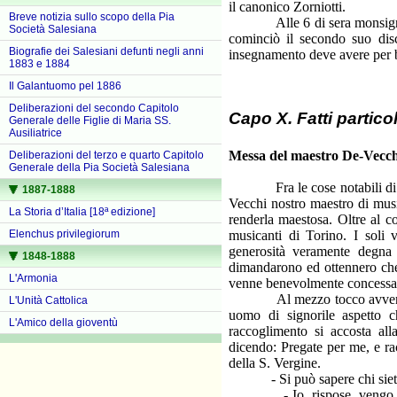
il canonico Zorniotti.
Breve notizia sullo scopo della Pia
Alle 6 di sera monsignor Gh
Società Salesiana
cominciò il secondo suo disc
Biografie dei Salesiani defunti negli anni
insegnamento deve avere per ba
1883 e 1884
Il Galantuomo pel 1886
Deliberazioni del secondo Capitolo
Capo X. Fatti particol
Generale delle Figlie di Maria SS.
Ausiliatrice
Messa del maestro De-Vecchi.
Deliberazioni del terzo e quarto Capitolo
Generale della Pia Società Salesiana
Fra le cose notabili di ques
1887-1888
Vecchi nostro maestro di musi
La Storia d’Italia [18ª edizione]
renderla maestosa. Oltre al c
musicanti di Torino. I soli
Elenchus privilegiorum
generosità veramente degna d
1848-1888
dimandarono ed ottennero che 
L'Armonia
venne benevolmente concessa.
Al mezzo tocco avvenne un 
L'Unità Cattolica
uomo di signorile aspetto 
L'Amico della gioventù
raccoglimento si accosta all
dicendo: Pregate per me, e ra
della S. Vergine.
- Si può sapere chi siete voi
- Io, rispose, vengo da Fa