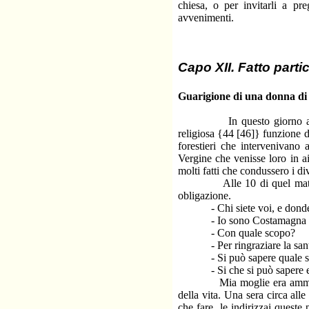
chiesa, o per invitarli a pr
avvenimenti.
Capo XII. Fatto parti
Guarigione di una donna d
In questo giorno a motivo
religiosa {44 [46]} funzione d
forestieri che intervenivano 
Vergine che venisse loro in ai
molti fatti che condussero i di
Alle 10 di quel mattino co
obligazione.
- Chi siete voi, e donde ve
- Io sono Costamagna Lui
- Con quale scopo?
- Per ringraziare la santa Ve
- Si può sapere quale sia 
- Si che si può sapere e ve
Mia moglie era ammalata da
della vita. Una sera circa al
che fare, le indirizzai quest