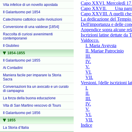
Capo XXVI. Mercoledì 17 g
Vita infelice di un novello apostata
Capo XXVII.
Una parol
Il Galantuomo pel 1854
Capo XXVIII. A quelli che h
La dedicazione del Tempio d
Catechismo cattolico sulle rivoluzioni
Dell'importanza e delle con
Conversione di una valdese [1854]
Appendice sopra alcune rela
Raccolta di curiosi avvenimenti
Iscrizioni latine dettate da
contemporanei
Valdocco.
I. Maria Avgvsta
Il Giubileo
II. Mariae Patrocinio
1854-1855
III.
Il Galantuomo pel 1855
IV.
V.
Ai Contadini
VI.
Maniera facile per imparare la Storia
VII.
Sacra
Versioni. [delle iscrizioni la
Conversazioni tra un avocato e un curato
I.
di campagna
II.
III.
La forza della buona educazione
IV.
Vita di San Martino vescovo di Tours
V.
Il Galantuomo pel 1856
VI.
VII.
1855
Indice
La Storia d’Italia