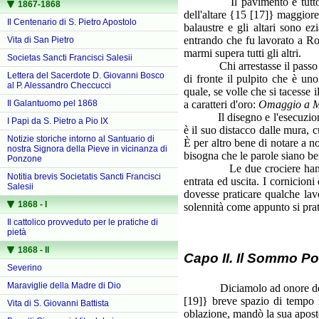
Il pavimento è tutto alla v
1867-1868
dell'altare {15 [17]} maggior
Il Centenario di S. Pietro Apostolo
balaustre e gli altari sono 
entrando che fu lavorato a Ro
Vita di San Pietro
marmi supera tutti gli altri.
Societas Sancti Francisci Salesii
Chi arrestasse il passo nel c
Lettera del Sacerdote D. Giovanni Bosco
di fronte il pulpito che è un
al P. Alessandro Checcucci
quale, se volle che si tacesse 
a caratteri d'oro:
Omaggio a Ma
Il Galantuomo pel 1868
Il disegno e l'esecuzione f
I Papi da S. Pietro a Pio IX
è il suo distacco dalle mura, 
Notizie storiche intorno al Santuario di
È per altro bene di notare a n
nostra Signora della Pieve in vicinanza di
bisogna che le parole siano be
Ponzone
Le due crociere hanno due 
Notitia brevis Societatis Sancti Francisci
entrata ed uscita. I cornicioni
Salesii
dovesse praticare qualche lavo
1868 - I
solennità come appunto si prati
Il cattolico provveduto per le pratiche di
pietà
1868 - II
Capo II. Il Sommo Po
Severino
Maraviglie della Madre di Dio
Diciamolo ad onore della ver
[19]} breve spazio di tempo n
Vita di S. Giovanni Battista
oblazione, mandò la sua apostol