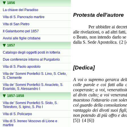
1856
La chiave del Paradiso
Protesta dell’autore
Vita di S. Pancrazio martire
Vita di San Pietro
Per ubbidire ai decreti di U
Il Galantuomo pel 1857
alle rivelazioni, o ad altri fa
o Beato, non intendo darlo se
Avvisi alle figlie cristiane
dalla S. Sede Apostolica. {2 [
1857
Catalogo degli oggetti posti in lotteria
Due conferenze intorno al Purgatorio
[Dedica]
Vita di S. Paolo apostolo
Vita de’ Sommi Pontefici S. Lino, S. Cleto,
S. Clemente
A voi o supremo gerarca dell
colle parole e coi fatti alla
Vita de’ Sommi Pontefici S. Anacleto, S.
Evaristo, S. Alessandro I
cooperaste; a voi, veneratis
al divin culto; a voi venerand
1857-1858
maestoso l'ottavario con solen
Vita de’ Sommi Pontefici S. Sisto, S.
col guardo della consolazione
Telesforo, S. Igino, S. Pio I
vantaggio dei divoti suoi fig
Vita di S. Policarpo
non potendo di più offro e d
[5]} {4 [6]}
Vita di S. Ireneo Vescovo di Lione e
martire