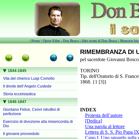
Home
Opere Edite - Don Bosco
Altri scritti di Don Bosco
Memorie bio
|
|
|
|
RIMEMBRANZA DI U
pel sacerdote Giovanni Bosco
TORINO
1844-1845
Tip. dell'Oratorio di S. France
Vita del chierico Luigi Comollo
1868. {1 [3]}
Il divoto dell’Angelo Custode
Storia eccelsiastica
1846-1847
INDEX
Giordano Felice, Cenni istruttivi di
perfezione
Protesta dell’autore
[Dedica]
Esercizio di divozione alla misericordia di
Dio
Una parola al lettore
Lettera di S. S. Pio Papa IX
Il giovane provveduto
Capo I. Uno sguardo sulla c