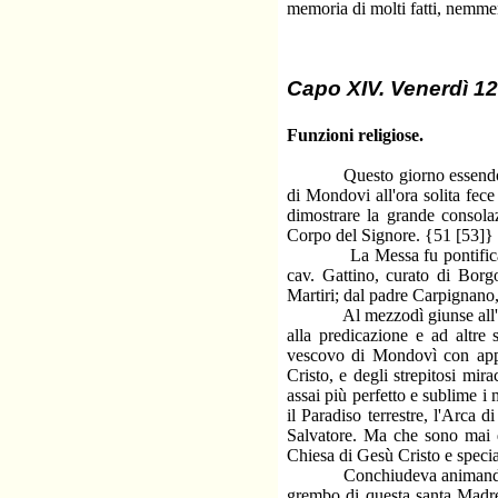
memoria di molti fatti, nemmen
Capo XIV. Venerdì 12 
Funzioni religiose.
Questo giorno essendo ferial
di Mondovi all'ora solita fec
dimostrare la grande consola
Corpo del Signore. {51 [53]}
La Messa fu pontificalmente 
cav. Gattino, curato di Borgo
Martiri; dal padre Carpignano, 
Al mezzodì giunse all'Orato
alla predicazione e ad altre 
vescovo di Mondovì con appo
Cristo, e degli strepitosi mi
assai più perfetto e sublime i
il Paradiso terrestre, l'Arca 
Salvatore. Ma che sono mai q
Chiesa di Gesù Cristo e speci
Conchiudeva animando il fed
grembo di questa santa Madre 