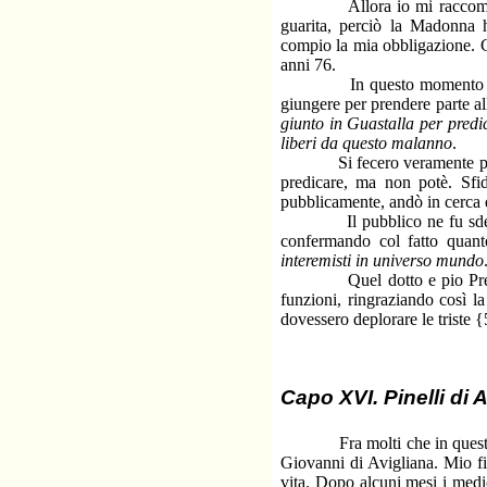
Allora io mi raccomandai c
guarita, perciò la Madonna 
compio la mia obbligazione. C
anni 76.
In questo momento giunse 
giungere per prendere parte al
giunto in Guastalla per predic
liberi da questo malanno
.
Si fecero veramente pubblic
predicare, ma non potè. Sfid
pubblicamente, andò in cerca di
Il pubblico ne fu sdegnato,
confermando col fatto quant
interemisti in universo mundo
Quel dotto e pio Prelato d
funzioni, ringraziando così l
dovessero deplorare le triste {
Capo XVI. Pinelli di A
Fra molti che in questo gior
Giovanni di Avigliana. Mio fig
vita. Dopo alcuni mesi i medi