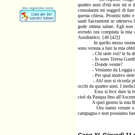
quattro anni d'età non mi si
consolarmi mi suggerì di far
questa chiesa. Promisi tutto 
santi Sacramenti se otteneva l
gode ottima salute. Egli non
avendo ora compiuta la mia o
Ausiliatrice, {40 [42]}
In quello stesso momento gi
sono venuta a fare la mia obbl
- Chi siete voi? le fu di
- Io sono Teresa Gambone 
- Donde venite?
- Veniamo da Loggia di 
- Per qual motivo siete qua 
- Ah! non si ricorda più? Q
occhi da quattro anni. I medici
Essa si fece dare la benediz
cioè da Pasqua fino all'Ascen
A quel giorno la mia Rosa 
Ora siamo venute a farne r
campagna e non possiamo fare
Capo XI. Giovedì 11 g