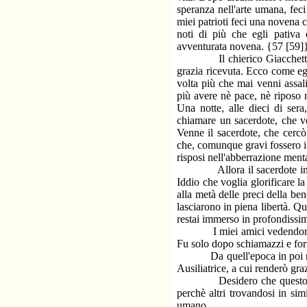
speranza nell'arte umana, fec
miei patrioti feci una novena 
noti di più che egli pativa 
avventurata novena. {57 [59]
Il chierico Giacchetti Carl
grazia ricevuta. Ecco come egl
volta più che mai venni assal
più avere nè pace, nè riposo n
Una notte, alle dieci di ser
chiamare un sacerdote, che ve
Venne il sacerdote, che cercò 
che, comunque gravi fossero i
risposi nell'abberrazione ment
Allora il sacerdote invitò t
Iddio che voglia glorificare la
alla metà delle preci della be
lasciarono in piena libertà. Q
restai immerso in profondissi
I miei amici vedendomi passa
Fu solo dopo schiamazzi e fort
Da quell'epoca in poi non ho
Ausiliatrice, a cui renderò graz
Desidero che questo fatto s
perchè altri trovandosi in simi
umano.