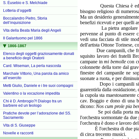
S. Eusebio e S. Melchiade
Questa Chiesa è edificata n
Lotteria d’oggetti
bisogno religioso di numerosa 
Ma un desiderio generalmente 
Boccalandro Pietro, Storia
benefizi ricevuti e per quelli 
dell’inquisizione
La pietra angolare veniva 
Vita della Beata Maria degli Angeli
pervenne al punto di essere co
Il Galantuomo pel 1866
vedi una facciata di stile m
dell'artista Ottone Torinese, c
1866-1867
Due campanili, che fra breve
Elenco degli oggetti graziosamente donati
squisito lavoro dei fratelli 
a beneficio degli Oratorii
campane in
mi bemolle
con cu
Card. Wiseman, La perla nascosta
colonnette della torre dal gra
finestre del campanile ne so
Marchale Vittorio, Una parola da amico
suonate a ruota, e per diminuir
all’esercito
Dopo i campanili si eleva l
Metti Giulio, Daniele e i tre suoi compagni
guarentirla dalla ossidazione, 
Valentino o la vocazione impedita
la cupola sta maestosamente co
cav. Boggio e dono di una be
Chi è D. Ambrogio?! Dialogo tra un
barbiere ed un teologo
dicono:
Nos cum prole pia be
Se poi dalla porta maggiore
Pratiche devote per l’adorazione del SS.
l'orchestra sormontate da due
Sacramento
l'orchestra è dono e lavoro d
Vita di S. Giuseppe
È l'orchestra di due piani, 
Novelle e racconti
di circa trecento musici.