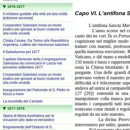
1876-1877
Capo VI. L'antifona 
Il cristiano guidato alla virtù ed alla civiltà
[edizione seconda]
L'antifona
Sancta Mari
Cooperatori Salesiani ossia un modo
pratico per giovare al buon costume ed
L'anno scorso nel centenar
alla civile società
canto dei tre cori
Tu es Petru
cognizione nel miglior modo a 
Chiala Cesare, Da Torino alla Repubblica
Argentina. Lettere dei missionari salesiani
trattare con maestri, professo
quella maestosa esecuzione. Ri
Il Galantuomo pel 1877
Vaticano, e diè mano a modell
Capitolo Generale della Congregazione
150 tenori e bassi e rappresenta
Salesiana da convocarsi in Lanzo nel
ossia la Chiesa trionfante; i
prossimo settembre 1877
purgante. Una delle grandi di
Cooperatori Salesiani ossia un modo
potevano vedere il maestro pri
pratico per giovare al buon costume ed
difficoltà si è felicemente su
alla civile società
andava ad unirsi ai campanelli
Inaugurazione del Patronato di S. Pietro in
{27 [29]} estremità in una 
Nizza a mare
manipolatore colla manca pote
La nuvoletta del Carmelo
intanto i campanelli tutti i
restavano come riuniti e regola
1877-1878
regolati da un solo maestro.
Opera di Maria Ausiliatrice per le
La divina Provvidenza dis
vocazioni allo stato ecclesiastico
intervennero per udire, quanto
Regolamento dell’Oratorio di S.
Nel momento che tutti i cori