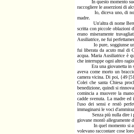
In questo momento succedette
raccogliere le asserzioni di alc
Io, diceva uno, di nome Fea
madre.
Un'altra di nome Beruto Luc
scritta con piccole oblazioni 
erano miseramente travagliat
Ausiliatrice, ne fui perfettame
Io pure, soggiunse un'altr
fui liberata da acuto mal di 
acqua. Maria Ausiliatrice è q
che interruppe ogni altro rag
Era una giovanetta in sui ve
aveva come morto un braccio 
camera vicina. Di poi, {49 [5
Colei che santa Chiesa pro
benedizione, quindi si rinnovar
comincia a muovere la mano, 
cadde svenuta. La madre ed il 
l'uso dei sensi e restò per
immaginarsi le voci d'ammirazi
Senza più nulla dire i paren
giovane montò allegramente da 
In quel momento si aumentò 
volevano raccontare cose loro 