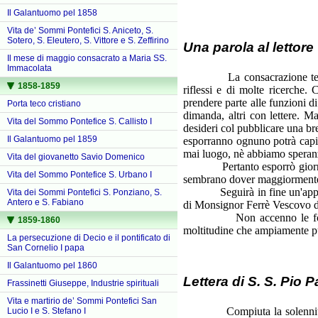
Il Galantuomo pel 1858
Vita de’ Sommi Pontefici S. Aniceto, S.
Sotero, S. Eleutero, S. Vittore e S. Zeffirino
Una parola al lettore
Il mese di maggio consacrato a Maria SS.
Immacolata
La consacrazione testè fatt
1858-1859
riflessi e di molte ricerche.
prendere parte alle funzioni 
Porta teco cristiano
dimanda, altri con lettere. M
Vita del Sommo Pontefice S. Callisto I
desideri col pubblicare una br
Il Galantuomo pel 1859
esporranno ognuno potrà capir
mai luogo, nè abbiamo speranza
Vita del giovanetto Savio Domenico
Pertanto esporrò giorno per 
Vita del Sommo Pontefice S. Urbano I
sembrano dover maggiormente in
Seguirà in fine un'appendic
Vita dei Sommi Pontefici S. Ponziano, S.
Antero e S. Fabiano
di Monsignor Ferrè Vescovo di
Non accenno le fonti da c
1859-1860
moltitudine che ampiamente può
La persecuzione di Decio e il pontificato di
San Cornelio I papa
Il Galantuomo pel 1860
Lettera di S. S. Pio 
Frassinetti Giuseppe, Industrie spirituali
Vita e martirio de’ Sommi Pontefici San
Compiuta la solennità e l'
Lucio I e S. Stefano I