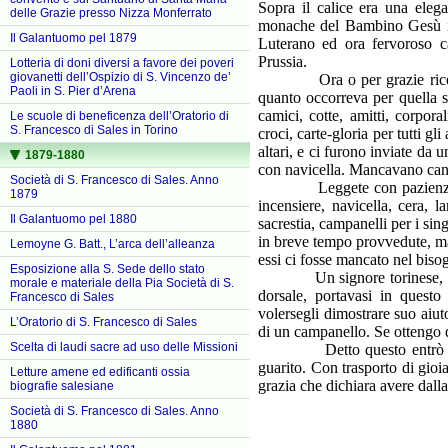
Sopra il calice era una eleg
delle Grazie presso Nizza Monferrato
monache del Bambino Gesù in 
Il Galantuomo pel 1879
Luterano ed ora fervoroso c
Prussia.
Lotteria di doni diversi a favore dei poveri
giovanetti dell’Ospizio di S. Vincenzo de’
Ora o per grazie ricevute 
Paoli in S. Pier d’Arena
quanto occorreva per quella so
camici, cotte, amitti, corpora
Le scuole di beneficenza dell’Oratorio di
S. Francesco di Sales in Torino
croci, carte-gloria per tutti g
altari, e ci furono inviate da 
1879-1880
con navicella. Mancavano cande
Società di S. Francesco di Sales. Anno
Leggete con pazienza, o ami
1879
incensiere, navicella, cera, 
Il Galantuomo pel 1880
sacrestia, campanelli per i sin
in breve tempo provvedute, m
Lemoyne G. Batt., L’arca dell’alleanza
essi ci fosse mancato nel bis
Esposizione alla S. Sede dello stato
Un signore torinese, travag
morale e materiale della Pia Società di S.
dorsale, portavasi in questo
Francesco di Sales
volersegli dimostrare suo aiuto
L’Oratorio di S. Francesco di Sales
di un campanello. Se ottengo q
Scelta di laudi sacre ad uso delle Missioni
Detto questo entrò in chie
guarito. Con trasporto di gioi
Letture amene ed edificanti ossia
grazia che dichiara avere dal
biografie salesiane
Società di S. Francesco di Sales. Anno
1880