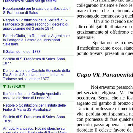
Francesco di Sales per gli esterni
collegarono insieme e l'eco l
Regolamento per le case della Società di
mare di voci che lo circonda
S. Francesco di Sales
personaggio commosso a quel 
Regole o Costituzioni della Società di S.
Un altro facendo uso della 
Francesco di Sales secondo il decreto di
altro obbligati di tributare una
approvazione del 3 aprile 1874
graziosamente si offerirono e
Bareris Giulio, La Repubblica Argentina e
materiale.
la Patagonia. Lettere dei Missionari
Speriamo che in questa mede
Salesiani
il medesimo canto e così siano
Il Galantuomo pel 1878
potuto trovarsi presenti in qu
Società di S. Francesco di Sales. Anno
1877
Deliberazioni del Capitolo Generale della
Capo VII. Paramentali
Pia Società Salesiana tenuto in Lanzo-
Torinese nel settembre 1877
1878-1879
Noi eravamo pressochè alla v
pel servizio religioso. Ma Di
Il più bel fiore del Collegio Apostolico
occorreva. Senza che ne fos
ossia la elezione di Leone XIII
argento col gambo di bronzo d
Regole o Costituzioni per l’Istituto delle
Tancioni professore di medici
Figlie di Maria SS. Ausiliatrice
vita, perduta ogni speranza n
Società di S. Francesco di Sales. Anno
con promessa di fare qualche
1878
pericolo passò appena la met
Arrigotti Francesco, Notizie storiche sul
ricordato il celeste favore d
convento e sul Santuario di Santa Maria