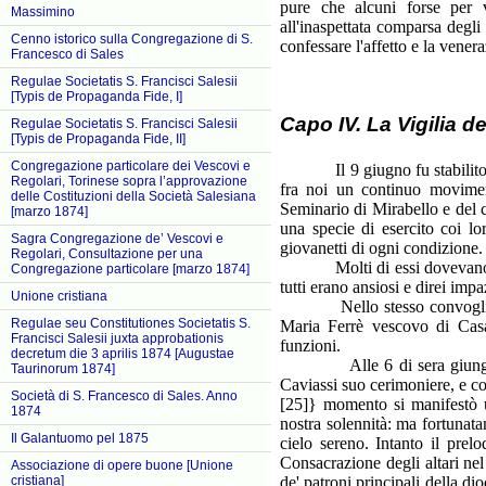
pure che alcuni forse per v
Massimino
all'inaspettata comparsa degli
Cenno istorico sulla Congregazione di S.
confessare l'affetto e la vene
Francesco di Sales
Regulae Societatis S. Francisci Salesii
[Typis de Propaganda Fide, I]
Capo IV.
La Vigilia
de
Regulae Societatis S. Francisci Salesii
[Typis de Propaganda Fide, II]
Congregazione particolare dei Vescovi e
Il 9 giugno fu stabilito per
Regolari, Torinese sopra l’approvazione
fra noi un continuo moviment
delle Costituzioni della Società Salesiana
Seminario di Mirabello e del c
[marzo 1874]
una specie di esercito coi l
Sagra Congregazione de’ Vescovi e
giovanetti di ogni condizione.
Regolari, Consultazione per una
Molti di essi dovevano parte
Congregazione particolare [marzo 1874]
tutti erano ansiosi e direi imp
Unione cristiana
Nello stesso convoglio e ne
Regulae seu Constitutiones Societatis S.
Maria Ferrè vescovo di Casa
Francisci Salesii juxta approbationis
funzioni.
decretum die 3 aprilis 1874 [Augustae
Alle 6 di sera giungeva Mo
Taurinorum 1874]
Caviassi suo cerimoniere, e c
Società di S. Francesco di Sales. Anno
[25]} momento si manifestò u
1874
nostra solennità: ma fortunat
Il Galantuomo pel 1875
cielo sereno. Intanto il prel
Consacrazione degli altari ne
Associazione di opere buone [Unione
cristiana]
de' patroni principali della di