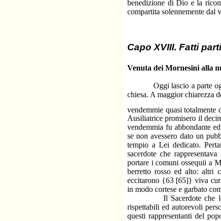
benedizione di Dio e la rico
compartita solennemente dal 
Capo XVIII. Fatti parti
Venuta dei Mornesini alla n
Oggi lascio a parte ogni alt
chiesa. A maggior chiarezza d
vendemmie quasi totalmente di
Ausiliatrice promisero il decim
vendemmia fu abbondante ed e
se non avessero dato un pubbl
tempio a Lei dedicato. Perta
sacerdote che rappresentava 
portare i comuni ossequii a 
berretto rosso ed alto: altri 
eccitarono {63 [65]} viva cur
in modo cortese e garbato co
Il Sacerdote che loro avev
rispettabili ed autorevoli per
questi rappresentanti del pop