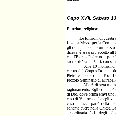
Capo XVII. Sabato 13 
Funzioni religiose.
Le funzioni di questa giorn
la santa Messa per la Comuni
gli uomini abbiano un mezzo e
diceva, è assai più accetto all
che l'Eterno Padre non potreb
sacri e de' santi Padri, con si
Alle 10 monsignor Gastaldi
curato del Corpus Domini, de
Pietro e Paolo, e del Teol. L
Piccolo Seminario di Mirabello
Alle 6 di sera monsig. ves
ragionamento. Egli cominciò c
di Dio, dove prima eravi uno st
casa di Valdocco, che egli vid
casa annessa, parlò della ne
soltanto avere nella Chiesa Ca
straordinaria folla degli ud