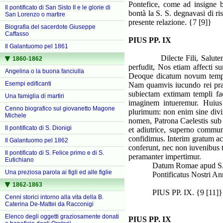
Pontefice, come ad insigne 
Il pontificato di San Sisto II e le glorie di
bontà la S. S. degnavasi di r
San Lorenzo o martire
presente relazione. {7 [9]}
Biografia del sacerdote Giuseppe
Caffasso
PIUS PP. IX
Il Galantuomo pel 1861
Dilecte Fili, Salut
1860-1862
perfudit, Nos etiam affecti s
Angelina o la buona fanciulla
Deoque dicatum novum tem
Esempi edificanti
Nam quamvis iucundo rei prae
subiectam extimam templi fa
Una famiglia di martiri
imaginem intueremur. Huius
Cenno biografico sul giovanetto Magone
plurimum: non enim sine divin
Michele
nomen, Patrona Caelestis sub
Il pontificato di S. Dionigi
et adiutrice, superno communi
confidimus. Interim gratum ac
Il Galantuomo pel 1862
conferunt, nec non iuvenibus 
Il pontificato di S. Felice primo e di S.
peramanter impertimur.
Eutichiano
Datum Romae apud S. Petr
Una preziosa parola ai figli ed alle figlie
Pontificatus Nostri Anno 
1862-1863
PIUS PP. IX.
{9 [11]}
Cenni storici intorno alla vita della B.
Caterina De-Mattei da Racconigi
Elenco degli oggetti graziosamente donati
PIUS PP. IX