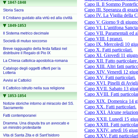
1847-1848
Capo II. Il Sommo Pontefic
Capo III. Speranza di grazie
Storia Sacra
Capo IV. La Vigilia della 
Il Cristiano guidato alla virtù ed alla civiltà
Capo V. Giorno 9 di giugno
1849-1853
Capo VI. L'antifona Sancta
Capo VII. Paramentali ed alt
Il Sistema metrico decimale
Capo VIII. I pranzi.
Società di mutuo soccorso
Capo IX. Mercoledì 10 giugn
Breve ragguaglio della festa fattasi nel
Capo X. Fatti particolari.
distribuire il Regalo di Pio IX
Capo XI. Giovedì 11 giugno,
Capo XII. Fatto particolare.
La Chiesa cattolica-apostolica-romana
Capo XIII. Altri fatti partico
Catalogo degli oggetti offerti per la
Capo XIV. Venerdì 12 giugno
Lotteria
Capo XV. Fatti particolari.
Avvisi ai Cattolici
Capo XVI. Pinelli di Aviglia
Il Cattolico istruito nella sua religione
Capo XVII. Sabato 13 giugn
Capo XVIII. Fatti particolar
1853-1854
Capo XIX. Domenica 14 gi
Notizie storiche intorno al miracolo del SS.
Capo XX. Fatti particolari.
Sacramento
Capo XXI. Alcune relazioni 
Fatti contemporanei
Capo XXII. Lunedì 15 giu
Dramma. Una disputa tra un avvocato e
Capo XXIII. Fatti particolar
un ministro protestante
Capo XXIV. artedì 16 giugno
Capo XXV. Fatti particolari
Vita di Santa Zita e di Sant’Isidoro