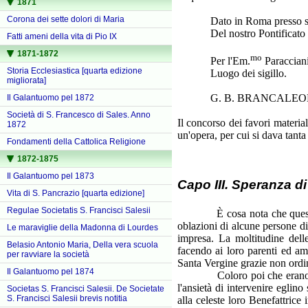
1871
Corona dei sette dolori di Maria
Dato in Roma presso s. Piet
Del nostro Pontificato an
Fatti ameni della vita di Pio IX
1871-1872
mo
Per l'Em.
Paracciani
Storia Ecclesiastica [quarta edizione
Luogo dei sigillo.
migliorata]
G. B. BRANCALEONI C
Il Galantuomo pel 1872
Società di S. Francesco di Sales. Anno
Il concorso dei favori material
1872
un'opera, per cui si dava tant
Fondamenti della Cattolica Religione
1872-1875
Il Galantuomo pel 1873
Capo III. Speranza di 
Vita di S. Pancrazio [quarta edizione]
Regulae Societatis S. Francisci Salesii
È cosa nota che questa Chie
oblazioni di alcune persone div
Le maraviglie della Madonna di Lourdes
impresa. La moltitudine delle
Belasio Antonio Maria, Della vera scuola
facendo ai loro parenti ed ami
per ravviare la società
Santa Vergine grazie non ordi
Il Galantuomo pel 1874
Coloro poi che erano stati b
l'ansietà di intervenire eglin
Societas S. Francisci Salesii. De Societate
S. Francisci Salesii brevis notitia
alla celeste loro Benefattrice