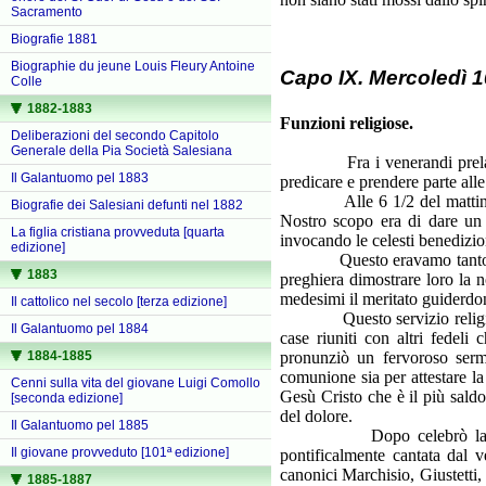
Sacramento
Biografie 1881
Biographie du jeune Louis Fleury Antoine
Capo IX. Mercoledì 10
Colle
1882-1883
Funzioni religiose.
Deliberazioni del secondo Capitolo
Generale della Pia Società Salesiana
Fra i venerandi prelati gi
Il Galantuomo pel 1883
predicare e prendere parte alle
Alle 6 1/2 del mattino esso
Biografie dei Salesiani defunti nel 1882
Nostro scopo era di dare un s
La figlia cristiana provveduta [quarta
invocando le celesti benedizion
edizione]
Questo eravamo tanto più in
1883
preghiera dimostrare loro la 
medesimi il meritato guiderdo
Il cattolico nel secolo [terza edizione]
Questo servizio religioso co
Il Galantuomo pel 1884
case riuniti con altri fedel
pronunziò un fervoroso serm
1884-1885
comunione sia per attestare la
Cenni sulla vita del giovane Luigi Comollo
Gesù Cristo che è il più sald
[seconda edizione]
del dolore.
Il Galantuomo pel 1885
Dopo celebrò la santa Me
Il giovane provveduto [101ª edizione]
pontificalmente cantata dal v
canonici Marchisio, Giustetti,
1885-1887