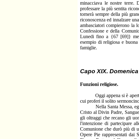
minacciava le nostre terre.
professare la più sentita ric
tornerà sempre della più gran
riconoscenza ed innalzare una 
ambasciatori compierono la lo
Confessione e della Comunion
Lunedi fino a {67 [69]} mezz
esempio di religiosa e buona e
famiglie.
Capo XIX. Domenica 
Funzioni religiose.
Oggi appena si è aperta la c
cui proferi il solito sermoncin
Nella Santa Messa, egli dice,
Cristo al Divin Padre, Sangu
gli oltraggi che recano gli u
l'intenzione di partecipare a
Comunione che durò più di un'
Opere Pie rappresentati dai 