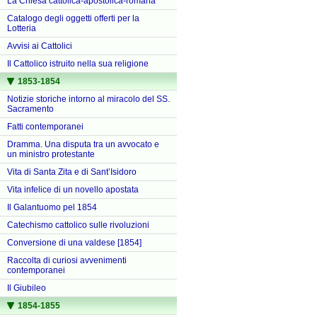
La Chiesa cattolica-apostolica-romana
Catalogo degli oggetti offerti per la
Lotteria
Avvisi ai Cattolici
Il Cattolico istruito nella sua religione
1853-1854
Notizie storiche intorno al miracolo del SS.
Sacramento
Fatti contemporanei
Dramma. Una disputa tra un avvocato e
un ministro protestante
Vita di Santa Zita e di Sant’Isidoro
Vita infelice di un novello apostata
Il Galantuomo pel 1854
Catechismo cattolico sulle rivoluzioni
Conversione di una valdese [1854]
Raccolta di curiosi avvenimenti
contemporanei
Il Giubileo
1854-1855