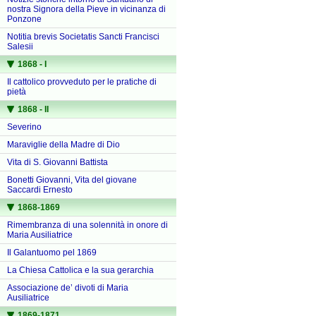
nostra Signora della Pieve in vicinanza di
Ponzone
Notitia brevis Societatis Sancti Francisci
Salesii
1868 - I
Il cattolico provveduto per le pratiche di
pietà
1868 - II
Severino
Maraviglie della Madre di Dio
Vita di S. Giovanni Battista
Bonetti Giovanni, Vita del giovane
Saccardi Ernesto
1868-1869
Rimembranza di una solennità in onore di
Maria Ausiliatrice
Il Galantuomo pel 1869
La Chiesa Cattolica e la sua gerarchia
Associazione de’ divoti di Maria
Ausiliatrice
1869-1871