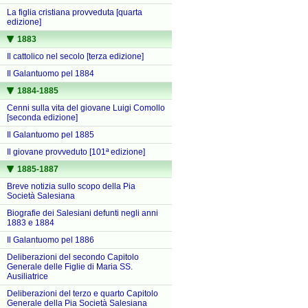
La figlia cristiana provveduta [quarta
edizione]
1883
Il cattolico nel secolo [terza edizione]
Il Galantuomo pel 1884
1884-1885
Cenni sulla vita del giovane Luigi Comollo
[seconda edizione]
Il Galantuomo pel 1885
Il giovane provveduto [101ª edizione]
1885-1887
Breve notizia sullo scopo della Pia
Società Salesiana
Biografie dei Salesiani defunti negli anni
1883 e 1884
Il Galantuomo pel 1886
Deliberazioni del secondo Capitolo
Generale delle Figlie di Maria SS.
Ausiliatrice
Deliberazioni del terzo e quarto Capitolo
Generale della Pia Società Salesiana