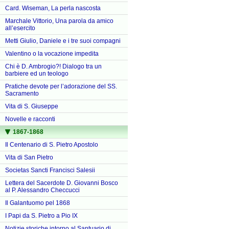
Card. Wiseman, La perla nascosta
Marchale Vittorio, Una parola da amico
all’esercito
Metti Giulio, Daniele e i tre suoi compagni
Valentino o la vocazione impedita
Chi è D. Ambrogio?! Dialogo tra un
barbiere ed un teologo
Pratiche devote per l’adorazione del SS.
Sacramento
Vita di S. Giuseppe
Novelle e racconti
1867-1868
Il Centenario di S. Pietro Apostolo
Vita di San Pietro
Societas Sancti Francisci Salesii
Lettera del Sacerdote D. Giovanni Bosco
al P. Alessandro Checcucci
Il Galantuomo pel 1868
I Papi da S. Pietro a Pio IX
Notizie storiche intorno al Santuario di