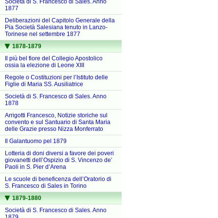
Società di S. Francesco di Sales. Anno
1877
Deliberazioni del Capitolo Generale della
Pia Società Salesiana tenuto in Lanzo-
Torinese nel settembre 1877
1878-1879
Il più bel fiore del Collegio Apostolico
ossia la elezione di Leone XIII
Regole o Costituzioni per l’Istituto delle
Figlie di Maria SS. Ausiliatrice
Società di S. Francesco di Sales. Anno
1878
Arrigotti Francesco, Notizie storiche sul
convento e sul Santuario di Santa Maria
delle Grazie presso Nizza Monferrato
Il Galantuomo pel 1879
Lotteria di doni diversi a favore dei poveri
giovanetti dell’Ospizio di S. Vincenzo de’
Paoli in S. Pier d’Arena
Le scuole di beneficenza dell’Oratorio di
S. Francesco di Sales in Torino
1879-1880
Società di S. Francesco di Sales. Anno
1879