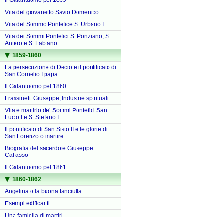
Il Galantuomo pel 1859
Vita del giovanetto Savio Domenico
Vita del Sommo Pontefice S. Urbano I
Vita dei Sommi Pontefici S. Ponziano, S.
Antero e S. Fabiano
1859-1860
La persecuzione di Decio e il pontificato di
San Cornelio I papa
Il Galantuomo pel 1860
Frassinetti Giuseppe, Industrie spirituali
Vita e martirio de’ Sommi Pontefici San
Lucio I e S. Stefano I
Il pontificato di San Sisto II e le glorie di
San Lorenzo o martire
Biografia del sacerdote Giuseppe
Caffasso
Il Galantuomo pel 1861
1860-1862
Angelina o la buona fanciulla
Esempi edificanti
Una famiglia di martiri