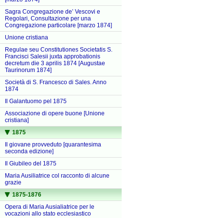
Sagra Congregazione de’ Vescovi e
Regolari, Consultazione per una
Congregazione particolare [marzo 1874]
Unione cristiana
Regulae seu Constitutiones Societatis S.
Francisci Salesii juxta approbationis
decretum die 3 aprilis 1874 [Augustae
Taurinorum 1874]
Società di S. Francesco di Sales. Anno
1874
Il Galantuomo pel 1875
Associazione di opere buone [Unione
cristiana]
1875
Il giovane provveduto [quarantesima
seconda edizione]
Il Giubileo del 1875
Maria Ausiliatrice col racconto di alcune
grazie
1875-1876
Opera di Maria Ausialiatrice per le
vocazioni allo stato ecclesiastico