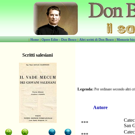
Home
Opere Edite - Don Bosco
Altri scritti di Don Bosco
Memorie bio
|
|
|
|
Scritti salesiani
Legenda:
Per ordinare secondo altri cri
Autore
Catech
***
San G
Catech
***