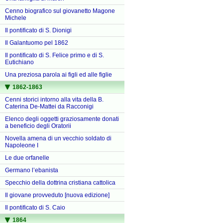
Cenno biografico sul giovanetto Magone
Michele
Il pontificato di S. Dionigi
Il Galantuomo pel 1862
Il pontificato di S. Felice primo e di S.
Eutichiano
Una preziosa parola ai figli ed alle figlie
1862-1863
Cenni storici intorno alla vita della B.
Caterina De-Mattei da Racconigi
Elenco degli oggetti graziosamente donati
a beneficio degli Oratorii
Novella amena di un vecchio soldato di
Napoleone I
Le due orfanelle
Germano l’ebanista
Specchio della dottrina cristiana cattolica
Il giovane provveduto [nuova edizione]
Il pontificato di S. Caio
1864